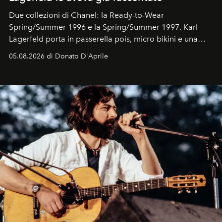
Due collezioni di Chanel: la Ready-to-Wear
Spring/Summer 1996 e la Spring/Summer 1997. Karl
Lagerfeld porta in passerella pois, micro bikini e una
logomania pensata per la spiaggia
, con Cindy, Linda,
05.08.2026 di Donato D'Aprile
Kate, Claudia e Carla una dietro l'altra. Trent'anni dopo,
in un'industria che vive di archivi, quel guardaroba resta
uno dei documenti più contemporanei che abbiamo.