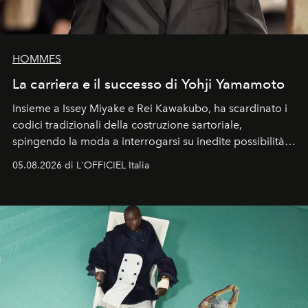
HOMMES
La carriera e il successo di Yohji Yamamoto
Insieme a Issey Miyake e Rei Kawakubo, ha scardinato i
codici tradizionali della costruzione sartoriale,
spingendo la moda a interrogarsi su inedite possibilità
formali e a ridefinire il concetto stesso di silhouette.
05.08.2026 di L'OFFICIEL Italia
Quella di Yohji Yamamoto è storia di un visionario che
ha riscritto i canoni estetici del XX secolo, lasciando
un’impronta indelebile nella storia della moda.