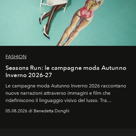
FASHION
Seasons Run: le campagne moda Autunno
Inverno 2026-27
Le campagne moda Autunno Inverno 2026 raccontano
nuove narrazioni attraverso immagini e film che
ridefiniscono il linguaggio visivo del lusso. Tra
protagonisti del cinema, volti della cultura
05.08.2026 di Benedetta Donghi
contemporanea e storytelling d'autore, le maison
trasformano ogni campagna in uno storytelling capace
di esprimere identità, visione e desiderio.