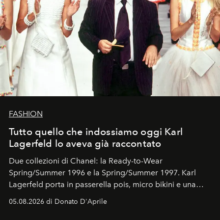
FASHION
Tutto quello che indossiamo oggi Karl
Lagerfeld lo aveva già raccontato
Due collezioni di Chanel: la Ready-to-Wear
Spring/Summer 1996 e la Spring/Summer 1997. Karl
Lagerfeld porta in passerella pois, micro bikini e una
logomania pensata per la spiaggia
, con Cindy, Linda,
05.08.2026 di Donato D'Aprile
Kate, Claudia e Carla una dietro l'altra. Trent'anni dopo,
in un'industria che vive di archivi, quel guardaroba resta