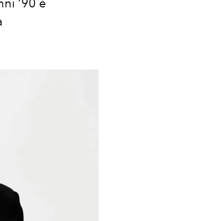
ni '90 è
a