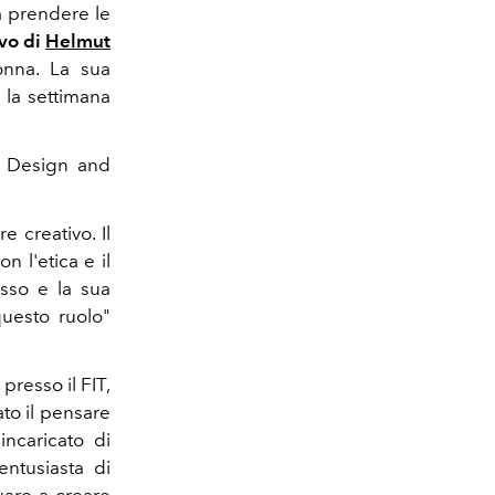
a prendere le
ivo di
Helmut
onna. La sua
 la settimana
il Design and
 creativo. Il
n l'etica e il
sso e la sua
uesto ruolo"
 presso il FIT,
ato il pensare
ncaricato di
entusiasta di
uare a creare