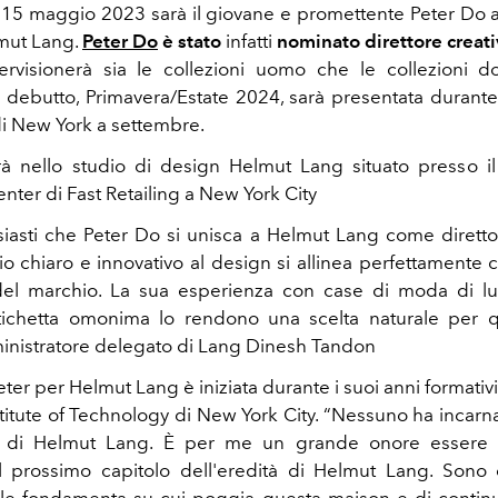
l 15 maggio 2023 sarà il giovane e promettente Peter Do 
lmut Lang.
Peter Do
è stato
infatti
nominato direttore creat
visionerà sia le collezioni uomo che le collezioni d
i debutto, Primavera/Estate 2024, sarà presentata durante
i New York a settembre.
rà nello studio di design Helmut Lang situato presso 
nter di Fast Retailing a New York City
iasti che Peter Do si unisca a Helmut Lang come direttore
 chiaro e innovativo al design si allinea perfettamente co
del marchio. La sua esperienza con case di moda di lu
tichetta omonima lo rendono una scelta naturale per q
inistratore delegato di Lang Dinesh Tandon
Peter per Helmut Lang è iniziata durante i suoi anni formativi
stitute of Technology di New York City. “Nessuno ha incarn
ù di Helmut Lang. È per me un grande onore essere i
l prossimo capitolo dell'eredità di Helmut Lang. Sono 
le fondamenta su cui poggia questa maison e di contin