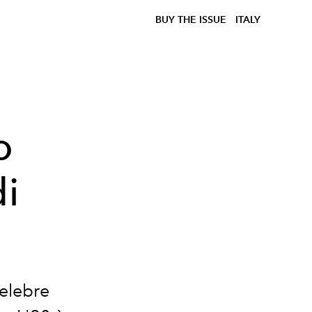
BUY THE ISSUE
ITALY
o
di
celebre