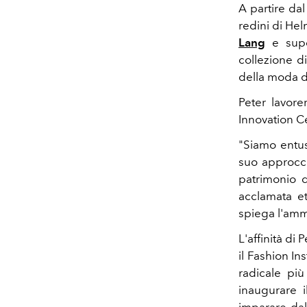
A partire da
redini di He
Lang
e super
collezione d
della moda d
Peter lavore
Innovation Ce
"Siamo entus
suo approccio
patrimonio 
acclamata e
spiega l'amm
L'affinità di 
il Fashion In
radicale pi
inaugurare i
imparare dal