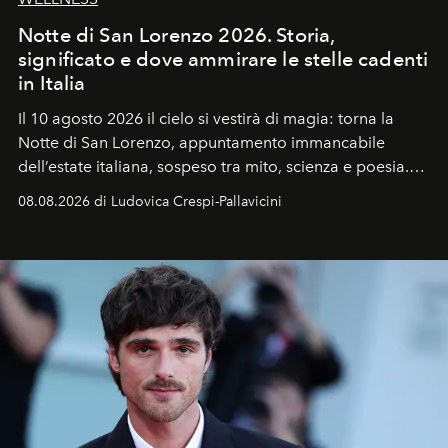
Notte di San Lorenzo 2026. Storia,
significato e dove ammirare le stelle cadenti
in Italia
Il 10 agosto 2026 il cielo si vestirà di magia: torna la
Notte di San Lorenzo
, appuntamento immancabile
dell’estate italiana, sospeso tra mito, scienza e poesia.
Sarà il momento in cui gli occhi si alzano verso la volta
08.08.2026 di Ludovica Crespi-Pallavicini
celeste per seguire il passaggio delle
Perseidi
, quelle
che chiamiamo comunemente
stelle cadenti
, e affidare
all’universo i desideri più segreti