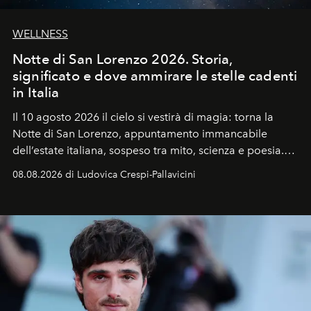
WELLNESS
Notte di San Lorenzo 2026. Storia,
significato e dove ammirare le stelle cadenti
in Italia
Il 10 agosto 2026 il cielo si vestirà di magia: torna la
Notte di San Lorenzo
, appuntamento immancabile
dell’estate italiana, sospeso tra mito, scienza e poesia.
Sarà il momento in cui gli occhi si alzano verso la volta
08.08.2026 di Ludovica Crespi-Pallavicini
celeste per seguire il passaggio delle
Perseidi
, quelle
che chiamiamo comunemente
stelle cadenti
, e affidare
all’universo i desideri più segreti