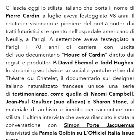
Ci lascia oggi lo stilista italiano che porta il nome di
Pierre Cardin
, a luglio aveva festeggiato 98 anni. Il
couturier visionario e pioniere del prêt-à-porter dai
tratti futuristici si è spento nell'ospedale americano di
Neuilly, a Parigi. A settembre aveva festeggiato a
Parigi i 70 anni di carriera con uscita
del suo documentario
"House of Cardin"
diretto dai
registi e produttori
P. David Ebersol e Todd Hughes
.
In streaming worldwide su social e youtube e live dal
Théatre du Chatelet, il documentario sul designer
italiano naturalizzato francese unisce una serie
di
testimonianze, come quella di Naomi Campbell,
Jean-Paul Gaultier (suo allievo) e Sharon Stone
, al
materiale di archivio e inedito per raccontare uno
stilista. L'ultima intervista che aveva rilasciato è stata la
conversazione con
Simon Porte Jacquemus
intervistati da
Pamela Golbin su L'Officiel Italia Issue