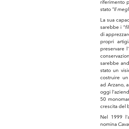
riferimento 
stato
"Il megl
La sua capaci
sarebbe i “
f
di apprezzare 
propri artig
preservare l
conservazion
sarebbe anda
stato un vis
costruire un
ad Arzano, 
oggi l'azien
50 monomarc
crescita del 
Nel 1999 l'a
nomina
Cava