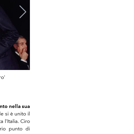
Ciro Paone e il Presidente della 
ro'
nto nella sua
e si è unito il
 l’Italia. Ciro
rio punto di