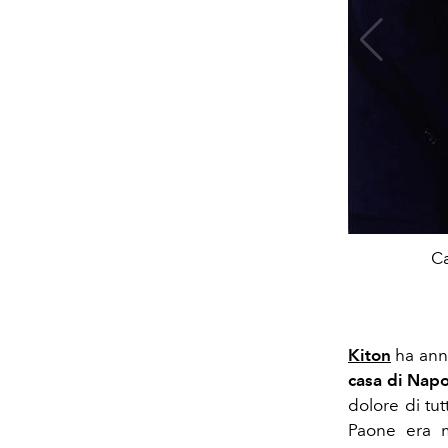
Ca
Kiton
ha ann
casa di Napol
dolore di tut
Paone era m