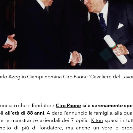
rlo Azeglio Ciampi nomina Ciro Paone 'Cavaliere del Lavo
unciato che il fondatore
Ciro Paone
si è serenamente spe
i all’età di 88 anni
. A dare l'annuncio la famiglia, alla qual
te le maestranze aziendali dei 7 opifici
Kiton
sparsi in tutta
olto di più di fondatore, ma anche un vero e prop