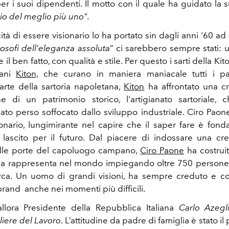
per i suoi dipendenti. Il motto con il quale ha guidato la 
io del meglio più uno".
tà di essere visionario lo ha portato sin dagli anni '60 ad 
ilosofi dell'eleganza assoluta
” ci sarebbero sempre stati: 
il ben fatto, con qualità e stile. Per questo i sarti della Ki
iani
Kiton,
che curano in maniera maniacale tutti i part
'arte della sartoria napoletana,
Kiton
ha affrontato una cr
e di un patrimonio storico, l'artigianato sartoriale, c
to perso soffocato dallo sviluppo industriale. Ciro Paon
ionario, lungimirante nel capire che il saper fare è fon
 lascito per il futuro. Dal piacere di indossare una c
alle porte del capoluogo campano,
Ciro Paone
ha costrui
da rappresenta nel mondo impiegando oltre 750 persone
a. Un uomo di grandi visioni, ha sempre creduto e cont
brand anche nei momenti più difficili.
llora Presidente della Repubblica Italiana
Carlo Azegl
liere del Lavoro
. L’attitudine da padre di famiglia è stato i