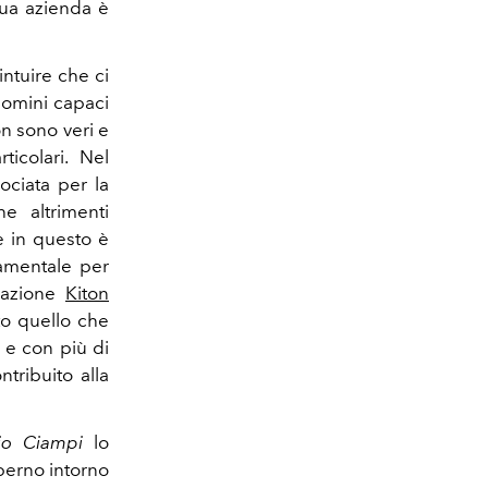
sua azienda è
intuire che ci
uomini capaci
ton sono veri e
icolari. Nel
ociata per la
he altrimenti
e in questo è
damentale per
reazione
Kiton
to quello che
 e con più di
ribuito alla
io Ciampi
lo
l perno intorno