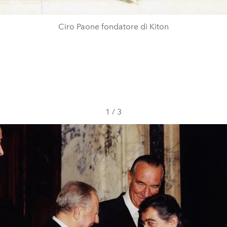
Ciro Paone fondatore di Kiton
1
/
3