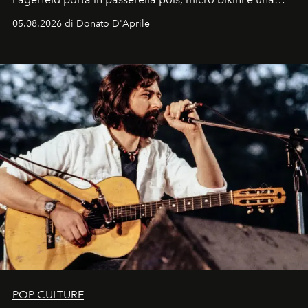
logomania pensata per la spiaggia
, con Cindy, Linda,
05.08.2026 di Donato D'Aprile
Kate, Claudia e Carla una dietro l'altra. Trent'anni dopo,
in un'industria che vive di archivi, quel guardaroba resta
uno dei documenti più contemporanei che abbiamo.
POP CULTURE