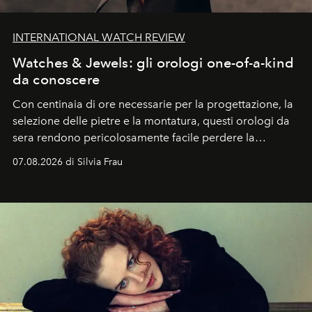
INTERNATIONAL WATCH REVIEW
Watches & Jewels: gli orologi one-of-a-kind
da conoscere
Con centinaia di ore necessarie per la progettazione, la
selezione delle pietre e la montatura, questi orologi da
sera rendono pericolosamente facile perdere la
cognizione del tempo. Ma con quadranti così
07.08.2026 di Silvia Frau
abbaglianti, chi è che guarda davvero l'ora?