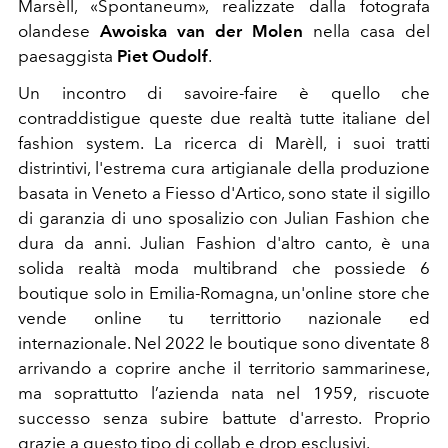
Marsèll, «Spontaneum», realizzate dalla fotografa
olandese
Awoiska van der Molen
nella casa del
paesaggista
Piet Oudolf
.
Un incontro di savoire-faire è quello che
contraddistigue queste due realtà tutte italiane del
fashion system. La ricerca di Marèll, i suoi tratti
distrintivi, l'estrema cura artigianale della produzione
basata in Veneto a Fiesso d'Artico, sono state il sigillo
di garanzia di uno sposalizio con Julian Fashion che
dura da anni. Julian Fashion d'altro canto, è una
solida realtà moda multibrand che possiede 6
boutique solo in Emilia-Romagna, un'online store che
vende online tu territtorio nazionale ed
internazionale. Nel 2022 le boutique sono diventate 8
arrivando a coprire anche il territorio sammarinese,
ma soprattutto l’azienda nata nel 1959, riscuote
successo senza subire battute d'arresto. Proprio
grazie a questo tipo di collab e drop esclusivi.