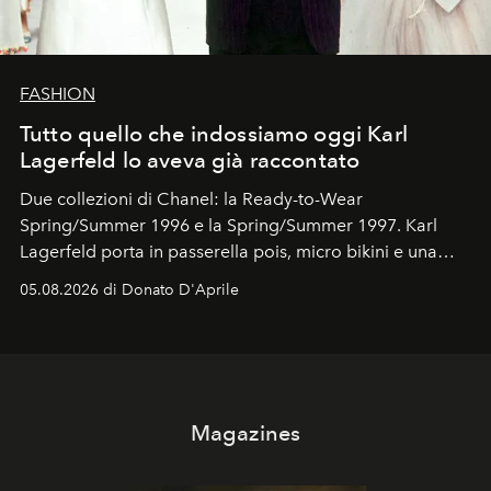
FASHION
Tutto quello che indossiamo oggi Karl
Lagerfeld lo aveva già raccontato
Due collezioni di Chanel: la Ready-to-Wear
Spring/Summer 1996 e la Spring/Summer 1997. Karl
Lagerfeld porta in passerella pois, micro bikini e una
logomania pensata per la spiaggia
, con Cindy, Linda,
05.08.2026 di Donato D'Aprile
Kate, Claudia e Carla una dietro l'altra. Trent'anni dopo,
in un'industria che vive di archivi, quel guardaroba resta
uno dei documenti più contemporanei che abbiamo.
Magazines