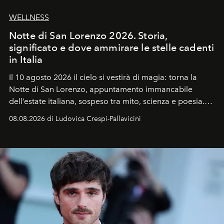
WELLNESS
Notte di San Lorenzo 2026. Storia,
significato e dove ammirare le stelle cadenti
in Italia
Il 10 agosto 2026 il cielo si vestirà di magia: torna la
Notte di San Lorenzo
, appuntamento immancabile
dell’estate italiana, sospeso tra mito, scienza e poesia.
Sarà il momento in cui gli occhi si alzano verso la volta
08.08.2026 di Ludovica Crespi-Pallavicini
celeste per seguire il passaggio delle
Perseidi
, quelle
che chiamiamo comunemente
stelle cadenti
, e affidare
all’universo i desideri più segreti