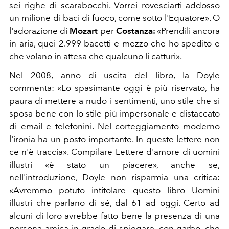
sei righe di scarabocchi. Vorrei rovesciarti addosso
un milione di baci di fuoco, come sotto l'Equatore». O
l'adorazione di
Mozart
per
Costanza:
«Prendili ancora
in aria, quei 2.999 bacetti e mezzo che ho spedito e
che volano in attesa che qualcuno li catturi».
Nel 2008, anno di uscita del libro, la Doyle
commenta: «Lo spasimante oggi è più riservato, ha
paura di mettere a nudo i sentimenti, uno stile che si
sposa bene con lo stile più impersonale e distaccato
di email e telefonini. Nel corteggiamento moderno
l'ironia ha un posto importante. In queste lettere non
ce n'è traccia». Compilare Lettere d'amore di uomini
illustri «è stato un piacere», anche se,
nell'introduzione, Doyle non risparmia una critica:
«Avremmo potuto intitolare questo libro Uomini
illustri che parlano di sé, dal 61 ad oggi. Certo ad
alcuni di loro avrebbe fatto bene la presenza di una
persona amica in grado di spiegare, con garbo, che