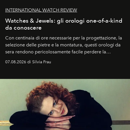
INTERNATIONAL WATCH REVIEW
Watches & Jewels: gli orologi one-of-a-kind
da conoscere
Con centinaia di ore necessarie per la progettazione, la
selezione delle pietre e la montatura, questi orologi da
sera rendono pericolosamente facile perdere la
cognizione del tempo. Ma con quadranti così
07.08.2026 di Silvia Frau
abbaglianti, chi è che guarda davvero l'ora?