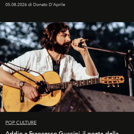
logomania pensata per la spiaggia
, con Cindy, Linda,
05.08.2026 di Donato D'Aprile
Kate, Claudia e Carla una dietro l'altra. Trent'anni dopo,
in un'industria che vive di archivi, quel guardaroba resta
uno dei documenti più contemporanei che abbiamo.
POP CULTURE
Addio a Francesco Guccini, il poeta della