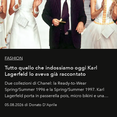
FASHION
Tutto quello che indossiamo oggi Karl
Lagerfeld lo aveva già raccontato
Due collezioni di Chanel: la Ready-to-Wear
Spring/Summer 1996 e la Spring/Summer 1997. Karl
Lagerfeld porta in passerella pois, micro bikini e una
logomania pensata per la spiaggia
, con Cindy, Linda,
05.08.2026 di Donato D'Aprile
Kate, Claudia e Carla una dietro l'altra. Trent'anni dopo,
in un'industria che vive di archivi, quel guardaroba resta