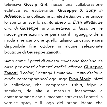
televisiva
Gossip Girl
, nasce una collaborazione
eclettica ed esuberante:
Giuseppe X
Sorry in
Advance
. Una collezione
Limited editition
che unisce
lo spirito unisce lo
spirito libero di
Evan
all’attitude
chic di
Giuseppe
,
uno
streetwear di lusso
per le
nuove generazioni che parla sia il linguaggio della
moda americano che quello italiano. La capsule sarà
disponibile fine ottobre in alcune selezionate
boutique di
Giuseppe Zanotti.
‘
Amo come i pezzi di questa collezione facciano da
base per questi elementi grafici
’ afferma
Giuseppe
Zanotti
.
‘I
colori, i dettagli, i materiali… tutto risalta in
modo contemporaneo
’ aggiunge
Evan Mock
: infatti
la collezione, che comprende t-shirt, felpe e
sneakers, da vita a mash-up inaspettato e
contemporaneo che si racconta attraverso i graffiti, la
vernice spray e il logo del brand ideato che