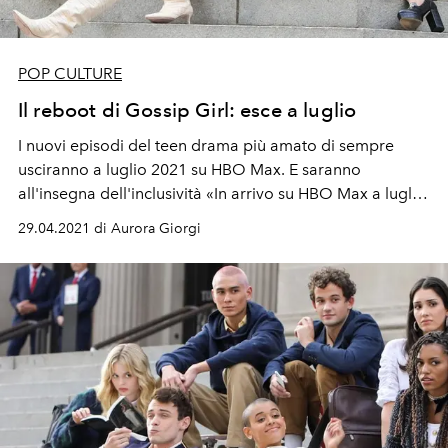
POP CULTURE
Il reboot di Gossip Girl: esce a luglio
I nuovi episodi del teen drama più amato di sempre
usciranno a
luglio 2021
su HBO Max. E saranno
all'insegna dell'inclusività «In arrivo su HBO Max a
luglio.
Compare la prima immagine dal nuovo set! Gli ultimi
29.04.2021 di Aurora Giorgi
dettagli sulla tanto attesa serie, ci saranno Blair e
Serena? E Chuck Bass?