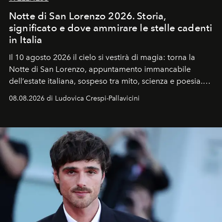
Notte di San Lorenzo 2026. Storia,
significato e dove ammirare le stelle cadenti
in Italia
Il 10 agosto 2026 il cielo si vestirà di magia: torna la
Notte di San Lorenzo
, appuntamento immancabile
dell’estate italiana, sospeso tra mito, scienza e poesia.
Sarà il momento in cui gli occhi si alzano verso la volta
08.08.2026 di Ludovica Crespi-Pallavicini
celeste per seguire il passaggio delle
Perseidi
, quelle
che chiamiamo comunemente
stelle cadenti
, e affidare
all’universo i desideri più segreti