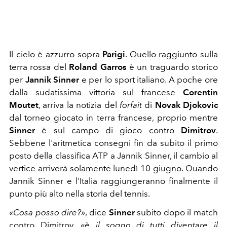
Il cielo è azzurro sopra
Parigi
. Quello raggiunto sulla
terra rossa del
Roland Garros
è un traguardo storico
per
Jannik Sinner
e per lo sport italiano. A poche ore
dalla sudatissima vittoria sul francese
Corentin
Moutet
, arriva la notizia del
forfait
di
Novak Djokovic
dal torneo giocato in terra francese, proprio mentre
Sinner
è sul campo di gioco contro
Dimitrov
.
Sebbene l'aritmetica consegni fin da subito il primo
posto della classifica ATP a Jannik Sinner, il cambio al
vertice arriverà solamente lunedì 10 giugno. Quando
Jannik Sinner e l'Italia raggiungeranno finalmente il
punto più alto nella storia del tennis.
«Cosa posso dire?»
, dice
Sinner
subito dopo il match
contro Dimitrov
, «è
il sogno di tutti diventare il