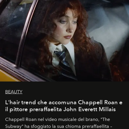
BEAUTY
L'hair trend che accomuna Chappell Roan e
il pittore preraffaelita John Everett Millais
Chappell Roan nel video musicale del brano, "The
Subway" ha sfoggiato la sua chioma preraffaellita –