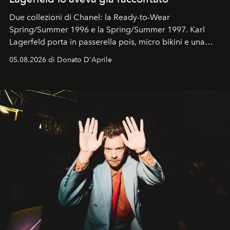
Due collezioni di Chanel: la Ready-to-Wear
Spring/Summer 1996 e la Spring/Summer 1997. Karl
Lagerfeld porta in passerella pois, micro bikini e una
logomania pensata per la spiaggia
, con Cindy, Linda,
05.08.2026 di Donato D'Aprile
Kate, Claudia e Carla una dietro l'altra. Trent'anni dopo,
in un'industria che vive di archivi, quel guardaroba resta
uno dei documenti più contemporanei che abbiamo.