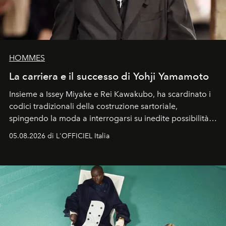
HOMMES
La carriera e il successo di Yohji Yamamoto
Insieme a Issey Miyake e Rei Kawakubo, ha scardinato i
codici tradizionali della costruzione sartoriale,
spingendo la moda a interrogarsi su inedite possibilità
formali e a ridefinire il concetto stesso di silhouette.
05.08.2026 di L'OFFICIEL Italia
Quella di Yohji Yamamoto è storia di un visionario che
ha riscritto i canoni estetici del XX secolo, lasciando
un’impronta indelebile nella storia della moda.