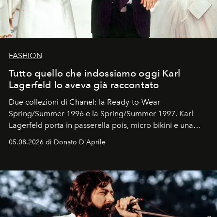
FASHION
Tutto quello che indossiamo oggi Karl
Lagerfeld lo aveva già raccontato
Due collezioni di Chanel: la Ready-to-Wear
Spring/Summer 1996 e la Spring/Summer 1997. Karl
Lagerfeld porta in passerella pois, micro bikini e una
logomania pensata per la spiaggia
, con Cindy, Linda,
05.08.2026 di Donato D'Aprile
Kate, Claudia e Carla una dietro l'altra. Trent'anni dopo,
in un'industria che vive di archivi, quel guardaroba resta
uno dei documenti più contemporanei che abbiamo.