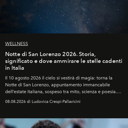
WELLNESS
Notte di San Lorenzo 2026. Storia,
significato e dove ammirare le stelle cadenti
in Italia
Il 10 agosto 2026 il cielo si vestirà di magia: torna la
Notte di San Lorenzo
, appuntamento immancabile
dell’estate italiana, sospeso tra mito, scienza e poesia.
Sarà il momento in cui gli occhi si alzano verso la volta
08.08.2026 di Ludovica Crespi-Pallavicini
celeste per seguire il passaggio delle
Perseidi
, quelle
che chiamiamo comunemente
stelle cadenti
, e affidare
all’universo i desideri più segreti