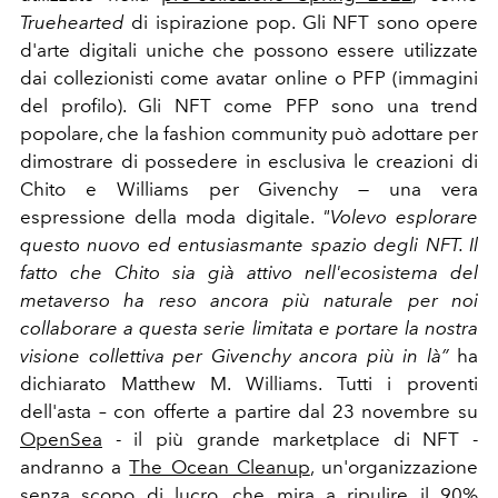
Truehearted
di ispirazione pop. Gli NFT sono opere
d'arte digitali uniche che possono essere utilizzate
dai collezionisti come avatar online o PFP (immagini
del profilo). Gli NFT come PFP sono una trend
popolare, che la fashion community può adottare per
dimostrare di possedere in esclusiva le creazioni di
Chito e Williams per Givenchy — una vera
espressione della moda digitale.
"Volevo esplorare
questo nuovo ed entusiasmante spazio degli NFT. Il
fatto che Chito sia già attivo nell'ecosistema del
metaverso ha reso ancora più naturale per noi
collaborare a questa serie limitata e portare la nostra
visione collettiva per Givenchy ancora più in là”
ha
dichiarato
Matthew M. Williams. Tutti i proventi
dell'asta – con offerte a partire dal 23 novembre su
OpenSea
- il più grande marketplace di NFT -
andranno a
The Ocean Cleanup
, un'organizzazione
senza scopo di lucro, che mira a ripulire il 90%