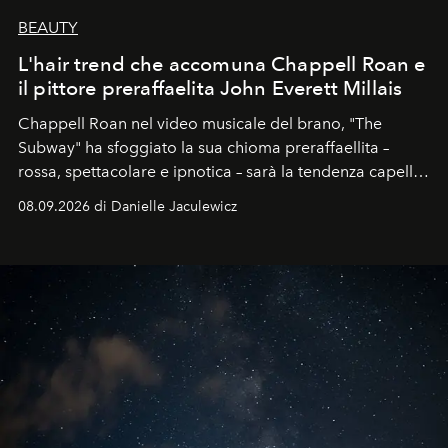
BEAUTY
L'hair trend che accomuna Chappell Roan e
il pittore preraffaelita John Everett Millais
Chappell Roan nel video musicale del brano, "The
Subway" ha sfoggiato la sua chioma preraffaellita –
rossa, spettacolare e ipnotica – sarà la tendenza capelli
dell'autunno?
08.09.2026 di Danielle Jaculewicz