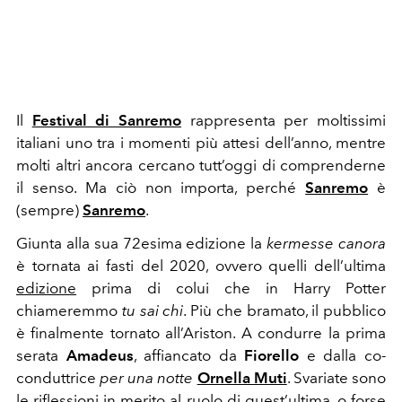
Il
Festival di Sanremo
rappresenta per moltissimi
italiani uno tra i momenti più attesi dell’anno, mentre
molti altri ancora cercano tutt’oggi di comprenderne
il senso. Ma ciò non importa, perché
Sanremo
è
(sempre)
Sanremo
.
Giunta alla sua 72esima edizione la
kermesse canora
è tornata ai fasti del 2020, ovvero quelli dell’ultima
edizione
prima di colui che in Harry Potter
chiameremmo
tu sai chi
. Più che bramato, il pubblico
è finalmente tornato all’Ariston. A condurre la prima
serata
Amadeus
, affiancato da
Fiorello
e dalla co-
conduttrice
per una notte
Ornella Muti
. Svariate sono
le riflessioni in merito al ruolo di quest’ultima, o forse