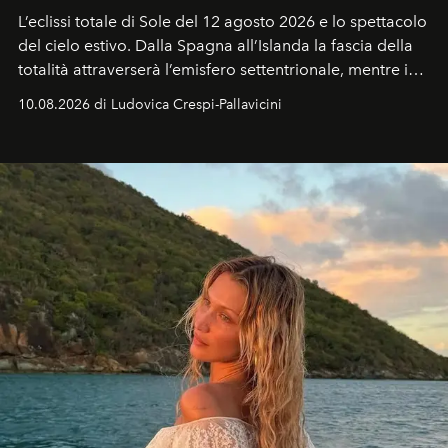
L’eclissi totale di Sole del 12 agosto 2026 e lo spettacolo
del cielo estivo.
Dalla Spagna all’Islanda la fascia della
totalità attraverserà l’emisfero settentrionale, mentre in
Italia il fenomeno sarà parziale ma particolarmente
10.08.2026 di Ludovica Crespi-Pallavicini
spettacolare al Nord. Orari, città favorite e regole per
osservare l’eclissi.