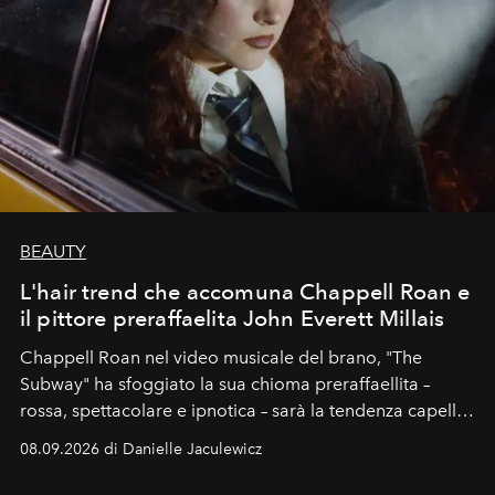
BEAUTY
L'hair trend che accomuna Chappell Roan e
il pittore preraffaelita John Everett Millais
Chappell Roan nel video musicale del brano, "The
Subway" ha sfoggiato la sua chioma preraffaellita –
rossa, spettacolare e ipnotica – sarà la tendenza capelli
dell'autunno?
08.09.2026 di Danielle Jaculewicz