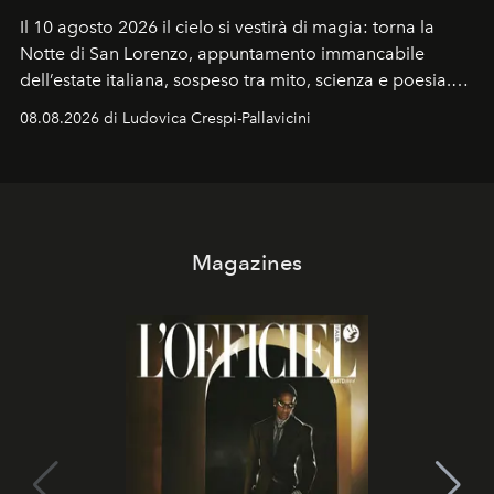
Il 10 agosto 2026 il cielo si vestirà di magia: torna la
Notte di San Lorenzo
, appuntamento immancabile
dell’estate italiana, sospeso tra mito, scienza e poesia.
Sarà il momento in cui gli occhi si alzano verso la volta
08.08.2026 di Ludovica Crespi-Pallavicini
celeste per seguire il passaggio delle
Perseidi
, quelle
che chiamiamo comunemente
stelle cadenti
, e affidare
all’universo i desideri più segreti
Magazines