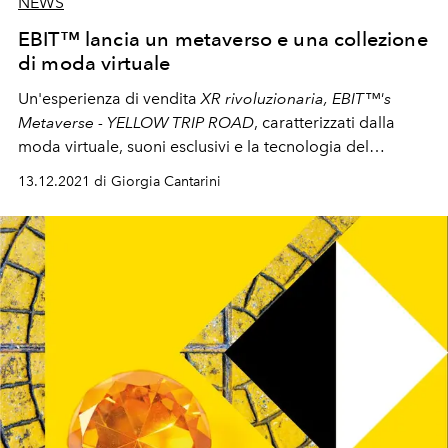
NEWS
EBIT™ lancia un metaverso e una collezione
di moda virtuale
Un'esperienza di vendita
XR rivoluzionaria, EBIT™'s
Metaverse - YELLOW TRIP ROAD
, caratterizzati dalla
moda virtuale, suoni esclusivi e la tecnologia del
gaming: il tutto si combina
in un NFT sulla
13.12.2021 di Giorgia Cantarini
consapevolezza per la salute mentale fino al 15
dicembre