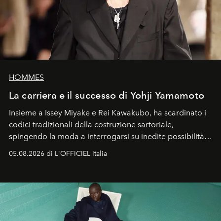
HOMMES
La carriera e il successo di Yohji Yamamoto
Insieme a Issey Miyake e Rei Kawakubo, ha scardinato i
codici tradizionali della costruzione sartoriale,
spingendo la moda a interrogarsi su inedite possibilità
formali e a ridefinire il concetto stesso di silhouette.
05.08.2026 di L'OFFICIEL Italia
Quella di Yohji Yamamoto è storia di un visionario che
ha riscritto i canoni estetici del XX secolo, lasciando
un’impronta indelebile nella storia della moda.