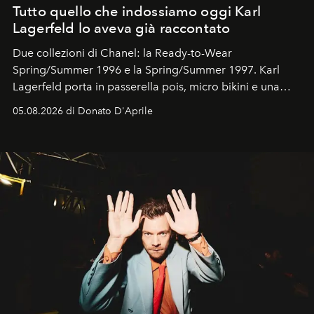
Tutto quello che indossiamo oggi Karl
Lagerfeld lo aveva già raccontato
Due collezioni di Chanel: la Ready-to-Wear
Spring/Summer 1996 e la Spring/Summer 1997. Karl
Lagerfeld porta in passerella pois, micro bikini e una
logomania pensata per la spiaggia
, con Cindy, Linda,
05.08.2026 di Donato D'Aprile
Kate, Claudia e Carla una dietro l'altra. Trent'anni dopo,
in un'industria che vive di archivi, quel guardaroba resta
uno dei documenti più contemporanei che abbiamo.