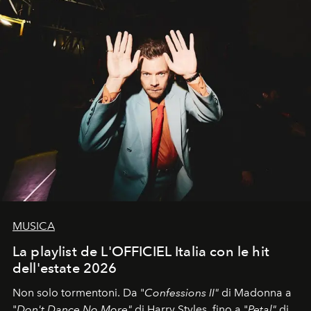
MUSICA
La playlist de L'OFFICIEL Italia con le hit
dell'estate 2026
Non solo tormentoni. Da "
Confessions II"
di Madonna a
"
Don't Dance No More"
di Harry Styles, fino a "
Petal"
di