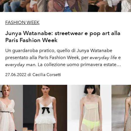
FASHION WEEK
Junya Watanabe: streetwear e pop art alla
Paris Fashion Week
Un guardaroba pratico, quello di Junya Watanabe
presentato alla Paris Fashion Week, per
everyday life
e
everyday man.
La collezione uomo primavera estate
2023 è puro citazionismo. Riferimenti alla pop culture
27.06.2022 di Cecilia Corsetti
americana, da il logo della Coca Cola a quello di Netflix
su maglioni e cappellini, e alla pop art. I disegni di Keith
Haring, Andy Warhol e Roy Lichtenstein invadono felpe,
maglioni, pantaloni e giacche sartoliali, caps e jeans. La
collezione, racconta il comunicato: "è stata realizzata in
perfetta sintonia tra gli artisti e le associazioni che oggi
si occupano di proteggere le opere. Sincresia culturale e
comunione di intenti, nonchè gioia, gioco e humor."