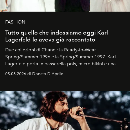
FASHION
Tutto quello che indossiamo oggi Karl
Lagerfeld lo aveva già raccontato
Due collezioni di Chanel: la Ready-to-Wear
Spring/Summer 1996 e la Spring/Summer 1997. Karl
Lagerfeld porta in passerella pois, micro bikini e una
logomania pensata per la spiaggia
, con Cindy, Linda,
05.08.2026 di Donato D'Aprile
Kate, Claudia e Carla una dietro l'altra. Trent'anni dopo,
in un'industria che vive di archivi, quel guardaroba resta
uno dei documenti più contemporanei che abbiamo.