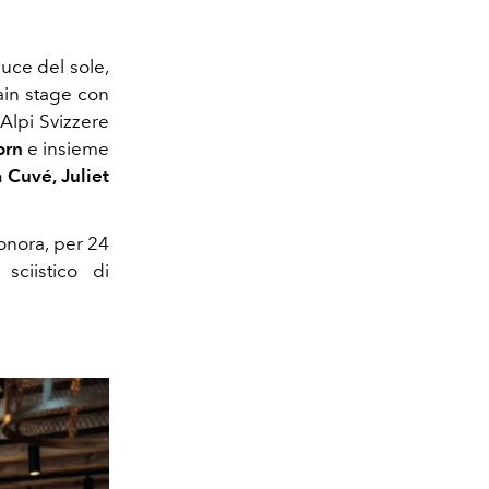
luce del sole,
main stage con
Alpi Svizzere
orn
e insieme
 Cuvé, Juliet
onora, per 24
sciistico di