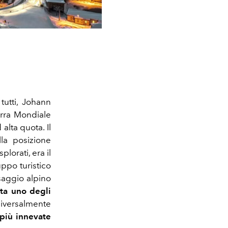
tutti, Johann
rra Mondiale
alta quota. Il
lla posizione
plorati, era il
uppo turistico
saggio alpino
ta uno degli
niversalmente
 più innevate