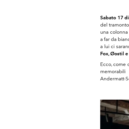
Sabato 17 di
del tramonto 
una colonna 
a far da bian
a lui ci saran
Fox, Øostil 
Ecco, come d
memorabili 
Andermatt-Sed