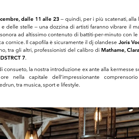
cembre, dalle 11 alle 23
— quindi, per i più scatenati, alla 
e delle stelle — una dozzina di artisti faranno vibrare il 
sonora ad altissimo contenuto di battiti-per-minuto con le 
ca cornice. Il capofila è sicuramente il dj olandese
Joris Vo
no, tra gli altri, professionisti del calibro di
Mathame, Clara
e DSTRCT 7
.
i consueto, la nostra introduzione ex ante alla kermesse s
ore nella capitale dell’impressionante comprensorio 
run, tra musica, sport e lifestyle.