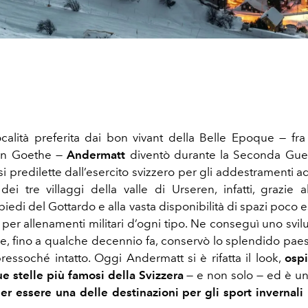
alità preferita dai bon vivant della Belle Epoque — fra 
on Goethe —
Andermatt
diventò durante la Seconda Gue
i predilette dall’esercito svizzero per gli addestramenti ad 
ei tre villaggi della valle di Urseren, infatti, grazie a
piedi del Gottardo e alla vasta disponibilità di spazi poco es
per allenamenti militari d’ogni tipo. Ne conseguì uno svil
, fino a qualche decennio fa, conservò lo splendido pae
ressoché intatto. Oggi Andermatt si è rifatta il look,
ospi
ue stelle più famosi della Svizzera
— e non solo — ed è u
er essere una delle destinazioni per gli sport invernali