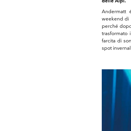
delle Alpi.
Andermatt è
weekend di N
perché dopo 
trasformato 
farcita di so
spot invernale