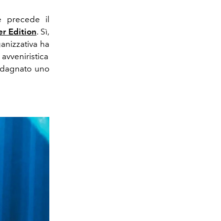
e precede il
er Edition
. Sì,
anizzativa ha
avveniristica
adagnato uno