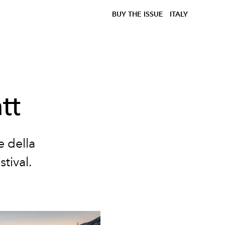
BUY THE ISSUE
ITALY
tt
e della
tival.