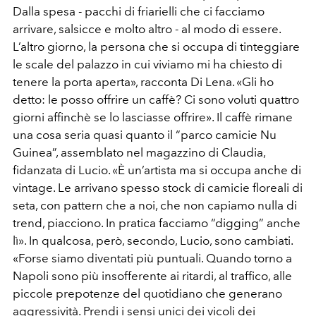
Dalla spesa - pacchi di friarielli che ci facciamo
arrivare, salsicce e molto altro - al modo di essere.
L’altro giorno, la persona che si occupa di tinteggiare
le scale del palazzo in cui viviamo mi ha chiesto di
tenere la porta aperta», racconta Di Lena. «Gli ho
detto: le posso offrire un caffè? Ci sono voluti quattro
giorni affinchè se lo lasciasse offrire». Il caffè rimane
una cosa seria quasi quanto il “parco camicie Nu
Guinea”, assemblato nel magazzino di Claudia,
fidanzata di Lucio. «È un’artista ma si occupa anche di
vintage. Le arrivano spesso stock di camicie floreali di
seta, con pattern che a noi, che non capiamo nulla di
trend, piacciono. In pratica facciamo “digging” anche
lì». In qualcosa, però, secondo, Lucio, sono cambiati.
«Forse siamo diventati più puntuali. Quando torno a
Napoli sono più insofferente ai ritardi, al traffico, alle
piccole prepotenze del quotidiano che generano
aggressività. Prendi i sensi unici dei vicoli dei