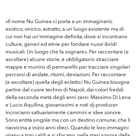
«Il nome Nu Guinea ci porta a un immaginario
esotico, onirico, astratto, a un luogo esistente ma di
cui non hai un’immagine definita, dove si incontrano
culture, generi ed etnie per fondare nuovi ibridi
musicali. Un luogo che fa sognare». Per raccontare (e
ascoltare) alcune storie, è obbligatorio stracciare
mappe e munirsi di pennarello per tracciare singolari
percorsi di andate, ritorni, deviazioni. Per raccontare
(e ascoltare) quella degli eclettici Nu Guinea bisogna
partire dal cuore techno di Napoli, dai colori freddi
della seconda metà degli anni zero: Massimo Di Lena
e Lucio Aquilina, giovanissimi e noti dj-producer
incrociano saltuariamente cammini e idee sonore.
Sono entità singole ma con un destino comune, che li
riavvicina a inizio anni dieci. Quando le loro immagini
virano a toni caldi e si sfocano, nella stasi sonora della