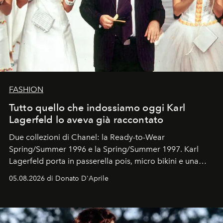
FASHION
Tutto quello che indossiamo oggi Karl
Lagerfeld lo aveva già raccontato
Due collezioni di Chanel: la Ready-to-Wear
Spring/Summer 1996 e la Spring/Summer 1997. Karl
Lagerfeld porta in passerella pois, micro bikini e una
logomania pensata per la spiaggia
, con Cindy, Linda,
05.08.2026 di Donato D'Aprile
Kate, Claudia e Carla una dietro l'altra. Trent'anni dopo,
in un'industria che vive di archivi, quel guardaroba resta
uno dei documenti più contemporanei che abbiamo.