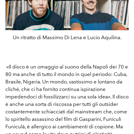
Un ritratto di Massimo Di Lena e Lucio Aquilina.
«Il disco è un omaggio al suono della Napoli dei 70 e
80 ma anche di tutto il mondo in quel periodo: Cuba,
Brasile, Nigeria. Un mondo, vastissimo e lontano da
cliché, che ci ha fornito continua ispirazione
impedendoci di fossilizzarci su una sola idea». Il disco
è anche una sorta di riscossa per tutti gli outsider
costantemente schiacciati dal mainstream che, come
lo spiritello assassino del film di Gasparini, Funiculì
Funiculà, è allergico ai cambiamenti di copione. Ma
un sound come la vita deve nutrirsi di elasticità,