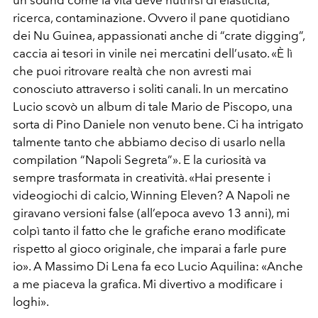
ricerca, contaminazione. Ovvero il pane quotidiano
dei Nu Guinea, appassionati anche di “crate digging”,
caccia ai tesori in vinile nei mercatini dell’usato. «È lì
che puoi ritrovare realtà che non avresti mai
conosciuto attraverso i soliti canali. In un mercatino
Lucio scovò un album di tale Mario de Piscopo, una
sorta di Pino Daniele non venuto bene. Ci ha intrigato
talmente tanto che abbiamo deciso di usarlo nella
compilation “Napoli Segreta”». E la curiosità va
sempre trasformata in creatività. «Hai presente i
videogiochi di calcio, Winning Eleven? A Napoli ne
giravano versioni false (all’epoca avevo 13 anni), mi
colpì tanto il fatto che le grafiche erano modificate
rispetto al gioco originale, che imparai a farle pure
io». A Massimo Di Lena fa eco Lucio Aquilina: «Anche
a me piaceva la grafica. Mi divertivo a modificare i
loghi».