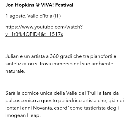
Jon Hopkins @ VIVA! Festival
1 agosto, Valle d'Itria (IT)
https://www.youtube.com/watch?
v=1t3fk4QPlD4&t=1517s
Julian è un artista a 360 gradi che tra pianoforti e
sintetizzatori si trova immerso nel suo ambiente
naturale.
Sarà la cornice unica della Valle dei Trulli a fare da
palcoscenico a questo poliedrico artista che, già nei
lontani anni Novanta, esordí come tastierista degli
Imogean Heap.