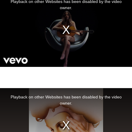
Playback on other Websites has been disabled by the video
modal
window.
owner.
This
is
a
Playback on other Websites has been disabled by the video
modal
window.
owner.