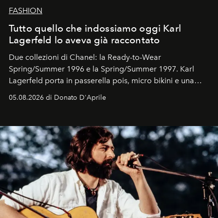
FASHION
Tutto quello che indossiamo oggi Karl
Lagerfeld lo aveva già raccontato
Due collezioni di Chanel: la Ready-to-Wear
Spring/Summer 1996 e la Spring/Summer 1997. Karl
Lagerfeld porta in passerella pois, micro bikini e una
logomania pensata per la spiaggia
, con Cindy, Linda,
05.08.2026 di Donato D'Aprile
Kate, Claudia e Carla una dietro l'altra. Trent'anni dopo,
in un'industria che vive di archivi, quel guardaroba resta
uno dei documenti più contemporanei che abbiamo.