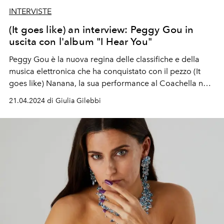
INTERVISTE
(It goes like) an interview: Peggy Gou in
uscita con l'album "I Hear You"
Peggy Gou è la nuova regina delle classifiche e della
musica elettronica che ha conquistato con il pezzo (It
goes like) Nanana, la sua performance al Coachella ne è
una conferma. Il 7 giugno esce il suo primo album “I
21.04.2024 di Giulia Gilebbi
Hear You”, un mix pop e sound anni Novanta con un feat
di eccezione con Lenny Kravitz.