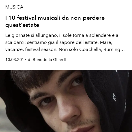
MUSICA
I 10 festival musicali da non perdere
quest'estate
Le giornate si allungano, il sole torna a splendere e a
scaldarci: sentiamo già il sapore dell’estate. Mare,
vacanze, festival season. Non solo Coachella, Burning
man o Sonar: ecco la lista dei festival da non perdere in
10.03.2017 di Benedetta Gilardi
questo 2017. Divertimento e musica per ogni gusto, in
ogni parte del mondo.