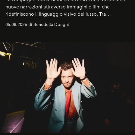
nuove narrazioni attraverso immagini e film che
ridefiniscono il linguaggio visivo del lusso. Tra
protagonisti del cinema, volti della cultura
05.08.2026 di Benedetta Donghi
contemporanea e storytelling d'autore, le maison
trasformano ogni campagna in uno storytelling capace
di esprimere identità, visione e desiderio.