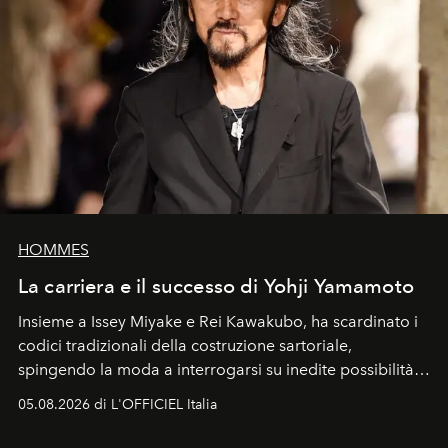
HOMMES
La carriera e il successo di Yohji Yamamoto
Insieme a Issey Miyake e Rei Kawakubo, ha scardinato i
codici tradizionali della costruzione sartoriale,
spingendo la moda a interrogarsi su inedite possibilità
formali e a ridefinire il concetto stesso di silhouette.
05.08.2026 di L'OFFICIEL Italia
Quella di Yohji Yamamoto è storia di un visionario che
ha riscritto i canoni estetici del XX secolo, lasciando