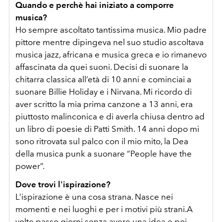
Quando e perchè hai iniziato a comporre
musica?
Ho sempre ascoltato tantissima musica. Mio padre
pittore mentre dipingeva nel suo studio ascoltava
musica jazz, africana e musica greca e io rimanevo
affascinata da quei suoni. Decisi di suonare la
chitarra classica all’età di 10 anni e cominciai a
suonare Billie Holiday e i Nirvana. Mi ricordo di
aver scritto la mia prima canzone a 13 anni, era
piuttosto malinconica e di averla chiusa dentro ad
un libro di poesie di Patti Smith. 14 anni dopo mi
sono ritrovata sul palco con il mio mito, la Dea
della musica punk a suonare “People have the
power”.
Dove trovi l'ispirazione?
L’ispirazione è una cosa strana. Nasce nei
momenti e nei luoghi e per i motivi più strani.A
volte passo giorni senza avere una idea e poi