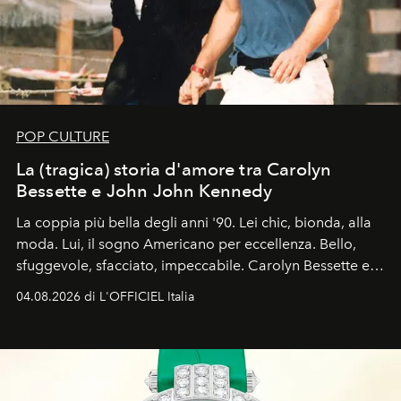
POP CULTURE
La (tragica) storia d'amore tra Carolyn
Bessette e John John Kennedy
La coppia più bella degli anni '90. Lei chic, bionda, alla
moda. Lui, il sogno Americano per eccellenza. Bello,
sfuggevole, sfacciato, impeccabile. Carolyn Bessette e
John John Kennedy sono i protagonisti della storia
04.08.2026 di L'OFFICIEL Italia
d'amore tragica che più ha segnato gli anni '90.