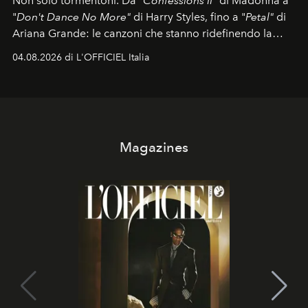
Non solo tormentoni. Da "
Confessions II"
di Madonna a
"
Don't Dance No More"
di Harry Styles, fino a "
Petal"
di
Ariana Grande: le canzoni che stanno ridefinendo la
colonna sonora della stagione.
04.08.2026 di L'OFFICIEL Italia
Magazines