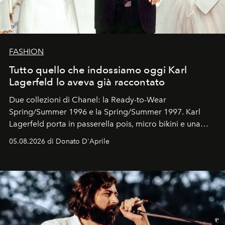
FASHION
Tutto quello che indossiamo oggi Karl
Lagerfeld lo aveva già raccontato
Due collezioni di Chanel: la Ready-to-Wear
Spring/Summer 1996 e la Spring/Summer 1997. Karl
Lagerfeld porta in passerella pois, micro bikini e una
logomania pensata per la spiaggia
, con Cindy, Linda,
05.08.2026 di Donato D'Aprile
Kate, Claudia e Carla una dietro l'altra. Trent'anni dopo,
in un'industria che vive di archivi, quel guardaroba resta
uno dei documenti più contemporanei che abbiamo.