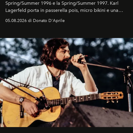
Spring/Summer 1996 e la Spring/Summer 1997. Karl
Lagerfeld porta in passerella pois, micro bikini e una
logomania pensata per la spiaggia
, con Cindy, Linda,
05.08.2026 di Donato D'Aprile
Kate, Claudia e Carla una dietro l'altra. Trent'anni dopo,
in un'industria che vive di archivi, quel guardaroba resta
uno dei documenti più contemporanei che abbiamo.