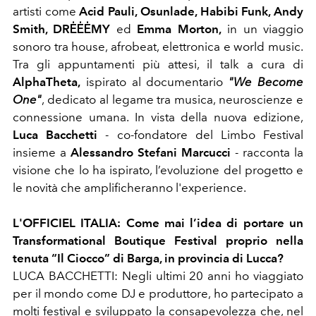
artisti come
Acid Pauli, Osunlade, Habibi Funk, Andy
Smith, DRĖĖĖMY
ed
Emma Morton,
in un viaggio
sonoro tra house, afrobeat, elettronica e world music.
Tra gli appuntamenti più attesi, il talk a cura di
AlphaTheta,
ispirato al documentario
"
We Become
One"
, dedicato al legame tra musica, neuroscienze e
connessione umana. In vista della nuova edizione,
Luca Bacchetti
- co-fondatore del Limbo Festival
insieme a
Alessandro Stefani Marcucci
-
racconta la
visione che lo ha ispirato, l’evoluzione del progetto e
le novità che amplificheranno l'experience.
L'OFFICIEL ITALIA: Come mai l’idea di portare un
Transformational Boutique Festival proprio nella
tenuta “Il Ciocco” di Barga, in provincia di Lucca?
LUCA BACCHETTI: Negli ultimi 20 anni ho viaggiato
per il mondo come DJ e produttore, ho partecipato a
molti festival e sviluppato la consapevolezza che, nel