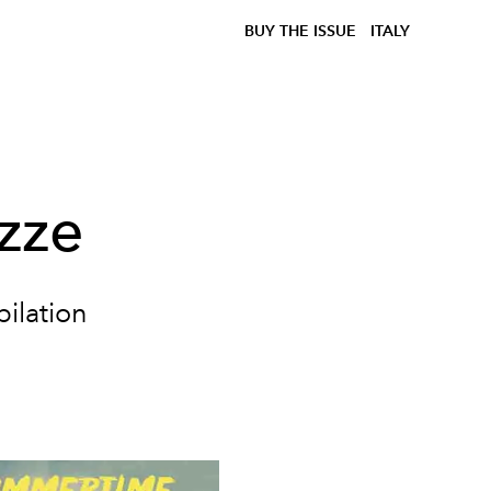
BUY THE ISSUE
ITALY
azze
pilation