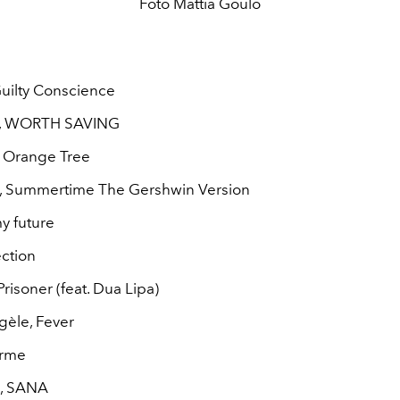
Foto Mattia Goulo
uilty Conscience
z, WORTH SAVING
n, Orange Tree
y, Summertime The Gershwin Version
 my future
ection
Prisoner (feat. Dua Lipa)
gèle, Fever
erme
o, SANA