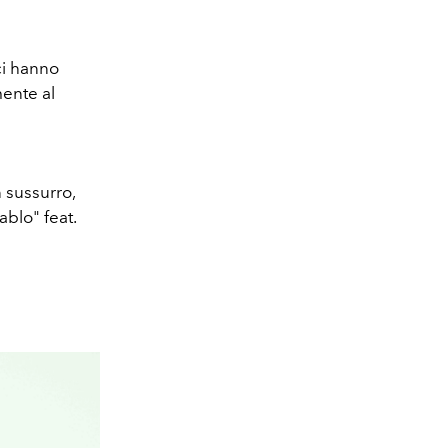
ci hanno
mente al
 sussurro,
ablo" feat.