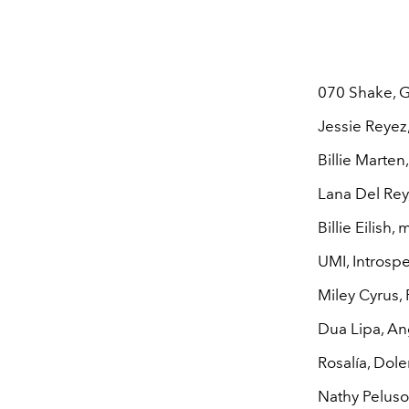
070 Shake, G
Jessie Reye
Billie Marte
Lana Del Re
Billie Eilish,
UMI, Introsp
Miley Cyrus, 
Dua Lipa, An
Rosalía, Dol
Nathy Pelus