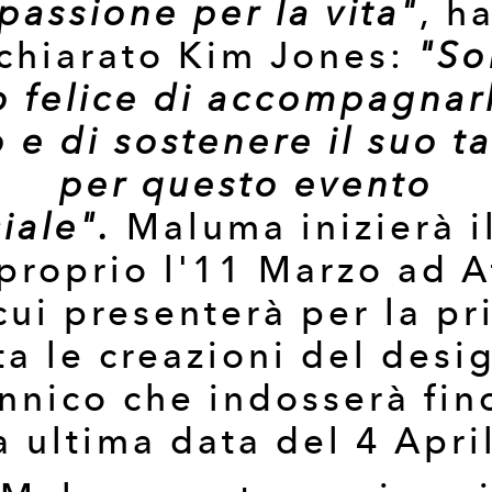
passione per la vita"
, h
chiarato Kim Jones:
"So
o felice di accompagnarl
 e di sostenere il suo t
per questo evento
iale".
Maluma inizierà i
 proprio l'11 Marzo ad A
cui presenterà per la p
ta le creazioni del desi
nnico che indosserà fin
a ultima data del 4 Apri