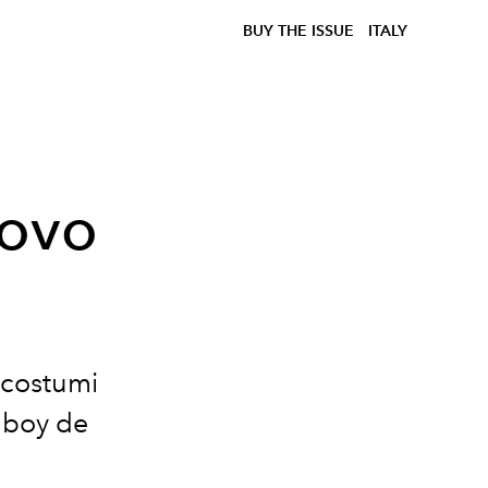
BUY THE ISSUE
ITALY
uovo
i costumi
r boy de