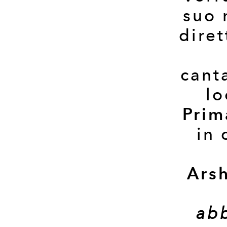
suo
diret
cant
lo
Prim
in 
Ars
abb