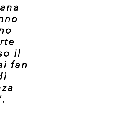
mana
anno
ono
rte
so il
ai fan
di
nza
".