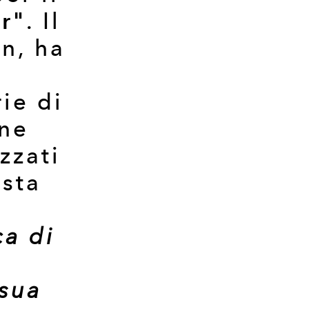
r"
. Il
en, ha
ie di
one
izzati
ista
ca di
 sua