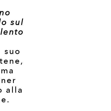
a
no
o sul
alento
l suo
tene,
rima
gner
o alla
le.