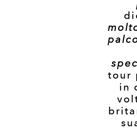
di
molt
palco
spec
tour
in 
vol
brita
su