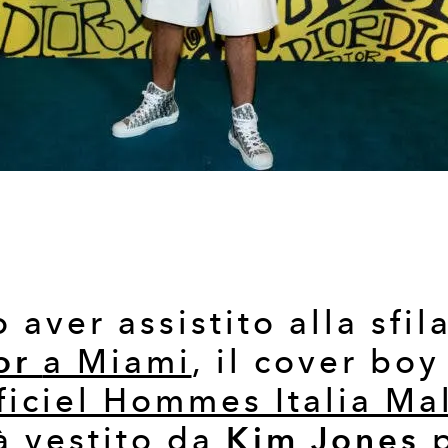
aver assistito alla sfil
or
a Miami
, il cover boy
ficiel Hommes Italia M
Kim Jones
à vestito da