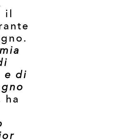
i
 il
urante
ugno.
 mia
di
 e di
ogno
, ha
o
ior