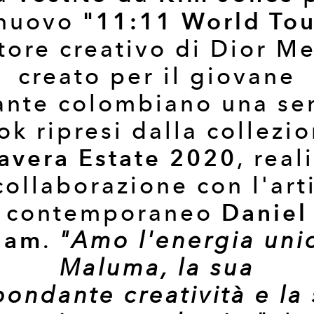
"11:11 World Tou
 nuovo
tore creativo di Dior M
creato per il giovane
ante colombiano una ser
ok ripresi dalla collezi
avera Estate 2020
, real
collaborazione con l'art
Daniel
contemporaneo
ham
.
"Amo l'energia uni
Maluma, la sua
ondante creatività e la