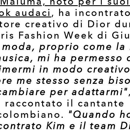
Maluma, noto per i suo
ok audaci
, ha incontrato
tore creativo di Dior d
aris Fashion Week di Gi
 moda, proprio come la
usica, mi ha permesso 
imermi in modo creativo
ere me stesso senza bis
cambiare per adattarmi"
raccontato il cantante
colombiano.
"Quando h
contrato Kim e il team D