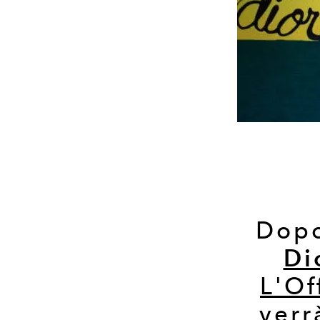
Dopo 
Di
L'Of
verr