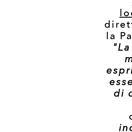
lo
diret
la P
"La
m
espr
ess
di 
in