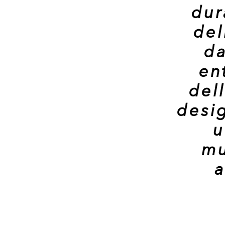
dur
del
da
en
dell
desig
u
mu
a