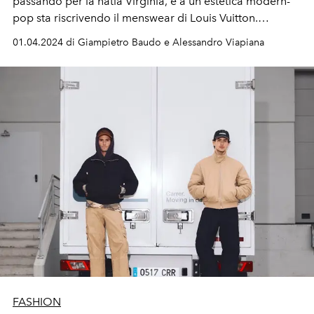
passando per la natia
Virginia, e a un'estetica modern-
pop sta riscrivendo il menswear di Louis Vuitton.
«Questo è un marchio di lusso globale con il quale i
01.04.2024 di Giampietro Baudo e Alessandro Viapiana
viaggiatori si identificano.
Il mio compito è portare la
maison in luoghi diversi per raccontare storie che
rendano unica la nostra comunità. Voglio far apprezzare
i posti che visitiamo e che ci ispirano. È una storia di
condivisione e amore espressa attraverso i vestiti».
FASHION