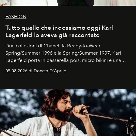
FASHION
Tutto quello che indossiamo oggi Karl
Lagerfeld lo aveva già raccontato
Due collezioni di Chanel: la Ready-to-Wear
Spring/Summer 1996 e la Spring/Summer 1997. Karl
Lagerfeld porta in passerella pois, micro bikini e una
logomania pensata per la spiaggia
, con Cindy, Linda,
05.08.2026 di Donato D'Aprile
Kate, Claudia e Carla una dietro l'altra. Trent'anni dopo,
in un'industria che vive di archivi, quel guardaroba resta
uno dei documenti più contemporanei che abbiamo.