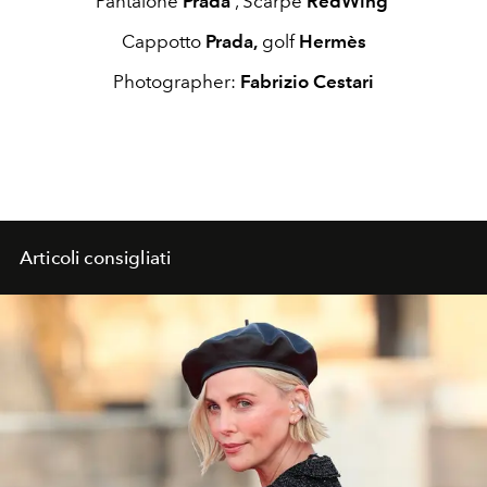
Pantalone
Prada
, Scarpe
RedWing
Cappotto
Prada,
golf
Hermès
Photographer:
Fabrizio Cestari
Articoli consigliati