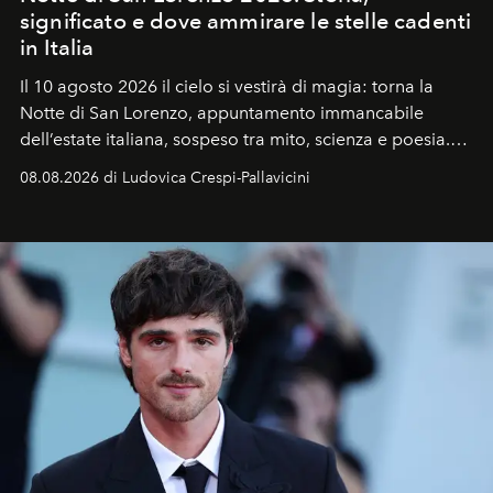
significato e dove ammirare le stelle cadenti
in Italia
Il 10 agosto 2026 il cielo si vestirà di magia: torna la
Notte di San Lorenzo
, appuntamento immancabile
dell’estate italiana, sospeso tra mito, scienza e poesia.
Sarà il momento in cui gli occhi si alzano verso la volta
08.08.2026 di Ludovica Crespi-Pallavicini
celeste per seguire il passaggio delle
Perseidi
, quelle
che chiamiamo comunemente
stelle cadenti
, e affidare
all’universo i desideri più segreti