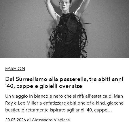
FASHION
Dal Surrealismo alla passerella, tra abiti anni
'40, cappe e gioielli over size
Un viaggio in bianco e nero che si rifà all'estetica di Man
Ray e Lee Miller a enfatizzare abiti one of a kind, giacche
bustier, direttamente ispirate agli anni '40, cappe
drappeggiate e silhouette a sirena. Gli accessori sono
20.05.2026 di Alessandro Viapiana
unici: collane sculturali, anelli over, cappelli flamboyant