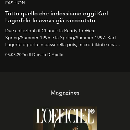
FASHION
Tutto quello che indossiamo oggi Karl
Lagerfeld lo aveva già raccontato
Due collezioni di Chanel: la Ready-to-Wear
Spring/Summer 1996 e la Spring/Summer 1997. Karl
Lagerfeld porta in passerella pois, micro bikini e una
logomania pensata per la spiaggia
, con Cindy, Linda,
05.08.2026 di Donato D'Aprile
Kate, Claudia e Carla una dietro l'altra. Trent'anni dopo,
in un'industria che vive di archivi, quel guardaroba resta
uno dei documenti più contemporanei che abbiamo.
Magazines