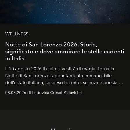
WELLNESS
Notte di San Lorenzo 2026. Storia,
significato e dove ammirare le stelle cadenti
in Italia
Il 10 agosto 2026 il cielo si vestirà di magia: torna la
Notte di San Lorenzo
, appuntamento immancabile
dell’estate italiana, sospeso tra mito, scienza e poesia.
Sarà il momento in cui gli occhi si alzano verso la volta
08.08.2026 di Ludovica Crespi-Pallavicini
celeste per seguire il passaggio delle
Perseidi
, quelle
che chiamiamo comunemente
stelle cadenti
, e affidare
all’universo i desideri più segreti