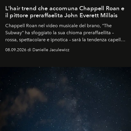
L'hair trend che accomuna Chappell Roan e
il pittore preraffaelita John Everett Millais
Chappell Roan nel video musicale del brano, "The
Subway" ha sfoggiato la sua chioma preraffaellita –
rossa, spettacolare e ipnotica – sarà la tendenza capelli
dell'autunno?
08.09.2026 di Danielle Jaculewicz