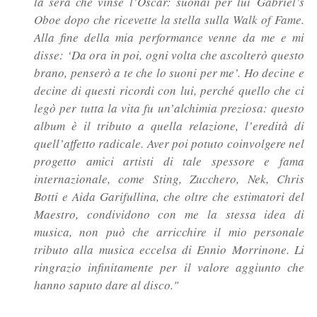
la sera che vinse l’Oscar: suonai per lui
Gabriel’s
Oboe
dopo che ricevette la stella sulla Walk of Fame.
Alla fine della mia performance venne da me e mi
disse: ‘Da ora in poi, ogni volta che ascolterò questo
brano, penserò a te che lo suoni per me’. Ho decine e
decine di questi ricordi con lui, perché quello che ci
legò per tutta la vita fu un’alchimia preziosa: questo
album è il tributo a quella relazione, l’eredità di
quell’affetto radicale. Aver poi potuto coinvolgere nel
progetto amici artisti di tale spessore e fama
internazionale, come Sting, Zucchero, Nek, Chris
Botti e Aida Garifullina, che oltre che estimatori del
Maestro, condividono con me la stessa idea di
musica, non può che arricchire il mio personale
tributo alla musica eccelsa di Ennio Morrinone. Li
ringrazio infinitamente per il valore aggiunto che
hanno saputo dare al disco."