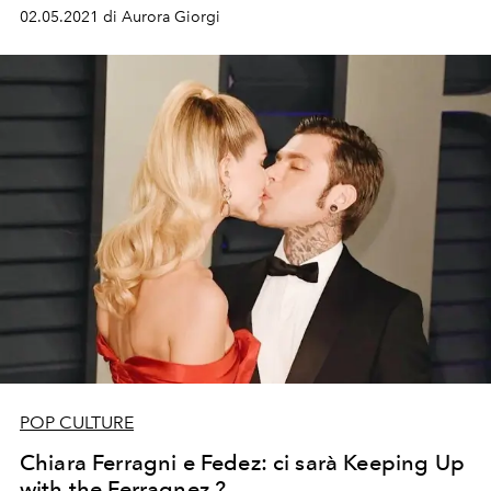
che dalla Rai: "Mi hanno chiesto di aggiustare il
02.05.2021 di Aurora Giorgi
monologo". Ma l’azienda in una nota nega ogni
intervento. E il rapper su Twitter pubblica il video della
telefonata. ​Scontro Fedez- Lega su Ddl Zan, Salvini: "Lo
reinvito a bere un caffè per parlare di libertà e di diritti".
Letta: "Rai si scusi". Di Maio: "No a censura"
POP CULTURE
Chiara Ferragni e Fedez: ci sarà Keeping Up
with the Ferragnez ?