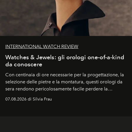
INTERNATIONAL WATCH REVIEW
Watches & Jewels: gli orologi one-of-a-kind
da conoscere
Con centinaia di ore necessarie per la progettazione, la
selezione delle pietre e la montatura, questi orologi da
sera rendono pericolosamente facile perdere la
cognizione del tempo. Ma con quadranti così
07.08.2026 di Silvia Frau
abbaglianti, chi è che guarda davvero l'ora?