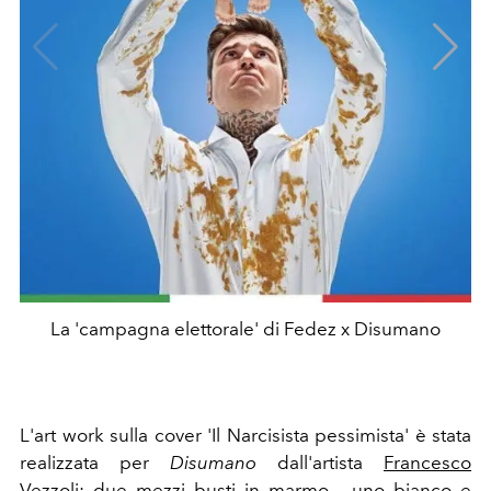
La 'campagna elettorale' di Fedez x Disumano
L'art work sulla cover 'Il Narcisista pessimista' è stata
realizzata per
Disumano
dall'artista
Francesco
Vezzoli
: due mezzi busti in marmo - uno bianco e