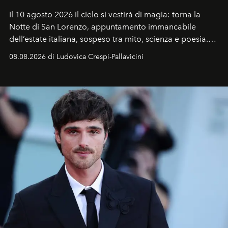
Il 10 agosto 2026 il cielo si vestirà di magia: torna la
Notte di San Lorenzo
, appuntamento immancabile
dell’estate italiana, sospeso tra mito, scienza e poesia.
Sarà il momento in cui gli occhi si alzano verso la volta
08.08.2026 di Ludovica Crespi-Pallavicini
celeste per seguire il passaggio delle
Perseidi
, quelle
che chiamiamo comunemente
stelle cadenti
, e affidare
all’universo i desideri più segreti