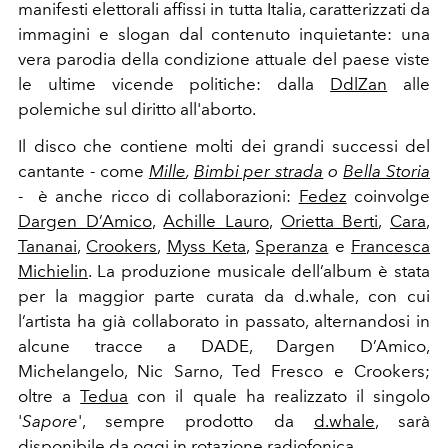
manifesti elettorali affissi in tutta Italia, caratterizzati da
immagini e slogan dal contenuto inquietante
: una
vera parodia della condizione attuale del paese viste
le ultime vicende politiche: dalla
DdlZan
alle
polemiche sul diritto all'aborto.
Il disco che contiene molti dei grandi successi del
cantante - come
Mille
,
Bimbi per strada
o
Bella Storia
- è anche ricco di collaborazioni:
Fedez
coinvolge
Dargen D’Amico
,
Achille Lauro
,
Orietta Berti
,
Cara
,
Tananai
,
Crookers
,
Myss Keta
,
Speranza
e
Francesca
Michielin
. La produzione musicale dell’album è stata
per la maggior parte curata da d.whale, con cui
l’artista ha già collaborato in passato, alternandosi in
alcune tracce a DADE, Dargen D’Amico,
Michelangelo, Nic Sarno, Ted Fresco e Crookers;
oltre a
Tedua
con il quale ha realizzato il singolo
'
Sapore
', sempre prodotto da
d.whale
, sarà
disponibile da oggi in rotazione radiofonica.