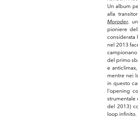
Un album per
alla transit
Moroder
,
un 
pioniere del
considerata 
nel 2013 face
campionano 
del primo sba
e anticlimax,
mentre nei lo
in questo ca
l'opening 
strumentale e
del 2013) co
loop infinito.