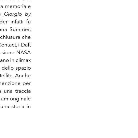
lla memoria e
re
Giorgio by
er infatti fu
nna Summer,
i chiusura che
ontact, i Daft
issione NASA
nano in climax
o dello spazio
tellite. Anche
 menzione per
n una traccia
lbum originale
una storia in