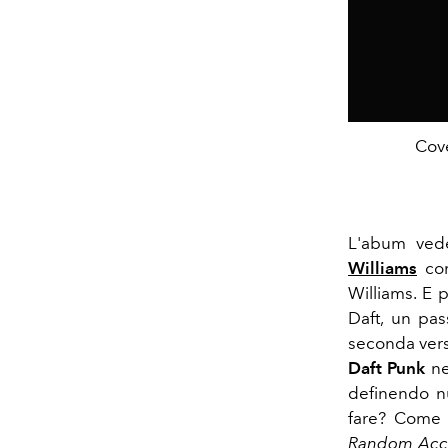
Cov
L'abum vede
Williams
co
Williams. E p
Daft, un pas
seconda versi
Daft Punk
ne
definendo nu
fare? Come a
Random Acc