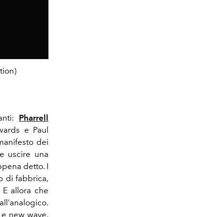
ion)
anti:
Pharrell
wards e Paul
manifesto dei
ne uscire una
ppena detto. I
 di fabbrica,
 E allora che
ll'analogico.
k e new wave.