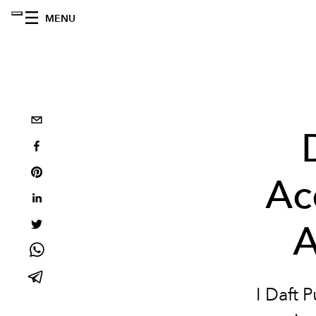
MENU
Ac
A
I Daft 