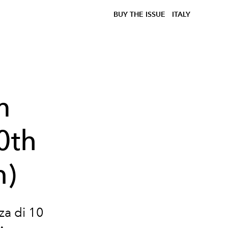
BUY THE ISSUE
ITALY
m
0th
n)
za di 10