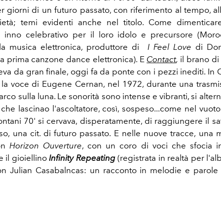
 giorni di un futuro passato, con riferimento al tempo, a
orietà; temi evidenti anche nel titolo. Come dimentica
inno celebrativo per il loro idolo e precursore (Morod
la musica elettronica, produttore di
I Feel Love
di Do
la prima canzone dance elettronica). E
Contact
,
il brano d
va da gran finale, oggi fa da ponte con i pezzi inediti. In C
la voce di Eugene Cernan, nel 1972, durante una trasm
rco sulla luna. Le sonorità sono intense e vibranti, si alter
 che lascinao l'ascoltatore, così, sospeso...come nel vuot
ntani 70' si cervava, disperatamente, di raggiungere il sa
so, una cit. di futuro passato. E nelle nuove tracce, una
con
Horizon Ouverture
, con un coro di voci che sfocia i
 il gioiellino
Infinity Repeating
(registrata in realtà per l'a
n Julian Casabalncas: un racconto in melodie e parole 