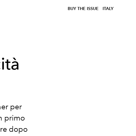
BUY THE ISSUE
ITALY
ità
ner per
n primo
nare dopo