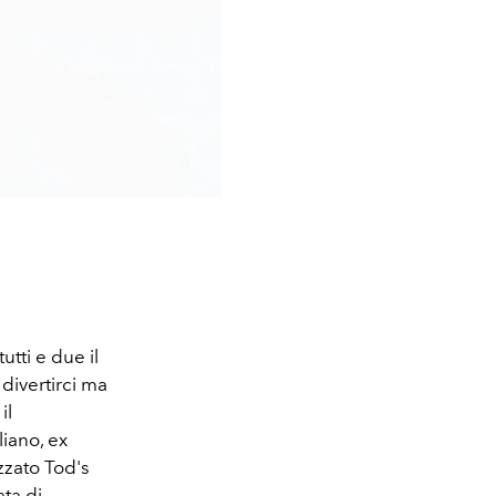
utti e due il
divertirci ma
il
liano, ex
zzato Tod's
ata di