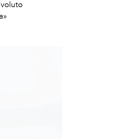
 voluto
a»