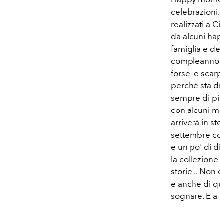
celebrazioni.
realizzati a 
da alcuni ha
famiglia e de
compleanno»,
forse le scar
perché sta d
sempre di pi
con alcuni mo
arriverà in s
settembre co
e un po' di d
la collezione
storie... Non
e anche di qu
sognare. E a