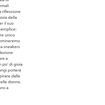
ormali
a riflessione
ioia della
er il suo
 semplice:
ere unico
cammineremo
 da sneakers
llezione
are a
 po' di gioia
arigi porterà
pirare dalle
delle donne,
ano a