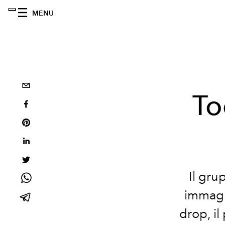
MENU
To
Il gru
immagi
drop, il