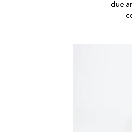
due an
c