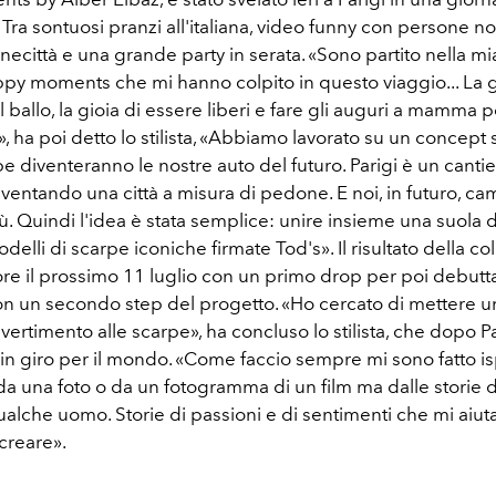
 Tra sontuosi pranzi all'italiana, video funny con persone n
Cinecittà e una grande party in serata. «Sono partito nella mi
ppy moments che mi hanno colpito in questo viaggio... La g
l ballo, la gioia di essere liberi e fare gli auguri a mamma p
 ha poi detto lo stilista, «Abbiamo lavorato su un concept
pe diventeranno le nostre auto del futuro. Parigi è un canti
iventando una città a misura di pedone. E noi, in futuro, 
ù. Quindi l'idea è stata semplice: unire insieme una suola
delli di scarpe iconiche firmate Tod's». Il risultato della co
tore il prossimo 11 luglio con un primo drop per poi debutt
n un secondo step del progetto. «Ho cercato di mettere un
ivertimento alle scarpe», ha concluso lo stilista, che dopo P
 in giro per il mondo. «Come faccio sempre mi sono fatto is
 da una foto o da un fotogramma di un film ma dalle storie 
alche uomo. Storie di passioni e di sentimenti che mi aiut
 creare».