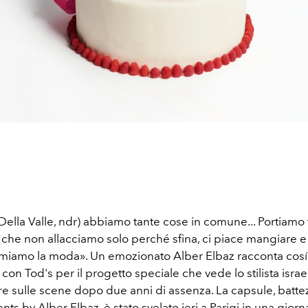
Della Valle, ndr) abbiamo tante cose in comune... Portiamo t
che non allacciamo solo perché sfina, ci piace mangiare e 
amiamo la moda». Un emozionato Alber Elbaz racconta cosí 
on Tod's per il progetto speciale che vede lo stilista israe
re sulle scene dopo due anni di assenza. La capsule, batte
 by Alber Elbaz, è stato svelato ieri a Parigi in una giorn