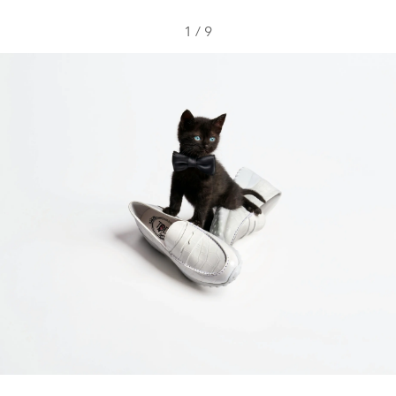
1
/
9