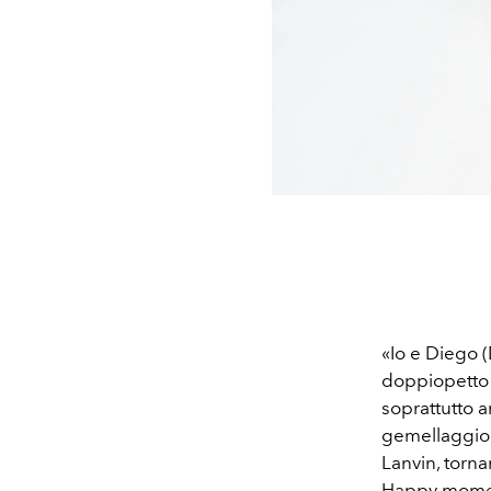
«Io e Diego (
doppiopetto 
soprattutto 
gemellaggio c
Lanvin, torna
Happy moments