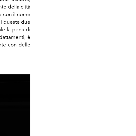
o della città
a con il nome
si queste due
ale la pena di
dattamenti, è
nte con delle