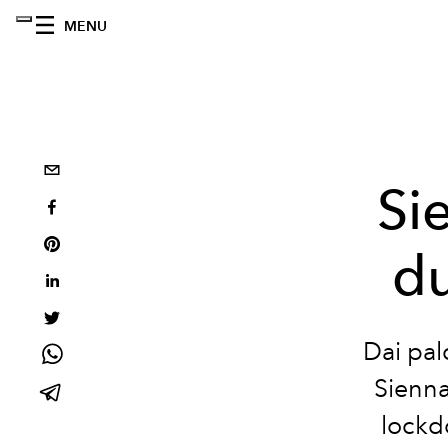
MENU
Si
du
Dai pal
Sienna
lockdo