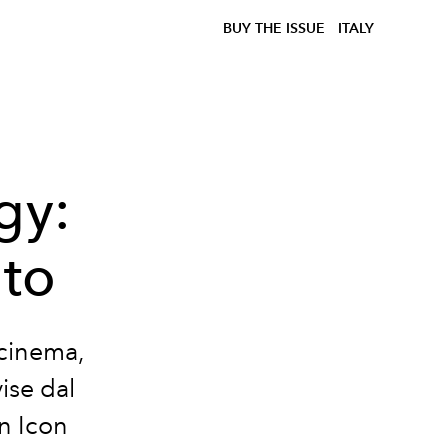
BUY THE ISSUE
ITALY
gy:
nto
 cinema,
ise dal
on Icon