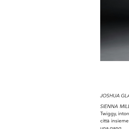
JOSHUA GL
SIENNA MIL
Twiggy, into
città insiem
una gang.