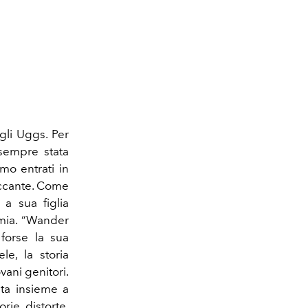
gli Uggs. Per
 sempre stata
mo entrati in
occante. Come
 a sua figlia
mia. “Wander
forse la sua
le, la storia
vani genitori.
sta insieme a
rie distorte,