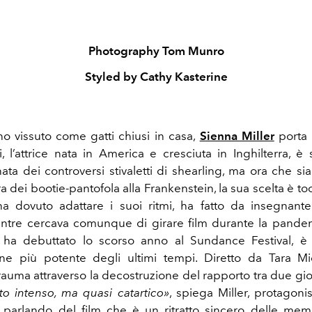
Photography Tom Munro
Styled by Cathy Kasterine
 vissuto come gatti chiusi in casa,
Sienna Miller
porta 
i, l’attrice nata in America e cresciuta in Inghilterra, è
ata dei controversi stivaletti di shearling, ma ora che sia
a dei bootie-pantofola alla Frankenstein, la sua scelta è t
r ha dovuto adattare i suoi ritmi, ha fatto da insegnante
ntre cercava comunque di girare film durante la pande
e ha debuttato lo scorso anno al Sundance Festival, è 
one più potente degli ultimi tempi. Diretto da Tara Mie
rauma attraverso la decostruzione del rapporto tra due gio
to intenso, ma quasi catartico»
, spiega Miller, protagoni
parlando del film che è un ritratto sincero delle memo