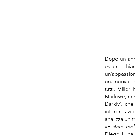
Dopo un anno
essere chiar
un’appassion
una nuova er
tutti, Mille
Marlowe, me
Darkly”, ch
interpretazi
analizza un t
«È stato mol
Diego Luna, 