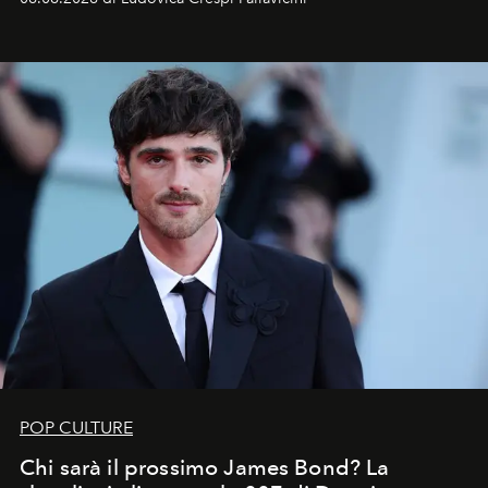
celeste per seguire il passaggio delle
Perseidi
, quelle
che chiamiamo comunemente
stelle cadenti
, e affidare
all’universo i desideri più segreti
POP CULTURE
Chi sarà il prossimo James Bond? La