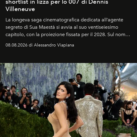
shortlist in lizza per lo 007 di Dennis
Villeneuve
La longeva saga cinematografica dedicata all’agente
segreto di Sua Maestà si avvia al suo ventiseiesimo
capitolo, con la proiezione fissata per il 2028. Sul nome
dell’attore chiamato a raccogliere l’eredità di Daniel
08.08.2026 di Alessandro Viapiana
Craig, però, regna ancora il più assoluto riserbo.