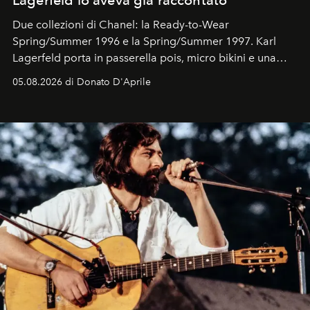
Due collezioni di Chanel: la Ready-to-Wear
Spring/Summer 1996 e la Spring/Summer 1997. Karl
Lagerfeld porta in passerella pois, micro bikini e una
logomania pensata per la spiaggia
, con Cindy, Linda,
05.08.2026 di Donato D'Aprile
Kate, Claudia e Carla una dietro l'altra. Trent'anni dopo,
in un'industria che vive di archivi, quel guardaroba resta
uno dei documenti più contemporanei che abbiamo.