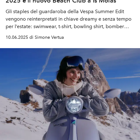
2025 e il nuovo Beach Club a Is Molas
Gli staples del guardaroba della Vespa Summer Edit
vengono reinterpretati in chiave dreamy e senza tempo
per l’estate: swimwear, t-shirt, bowling shirt, bomber
leggeri, gilet in cable knit e barn jacket accompagnano
10.06.2025 di Simone Vertua
una storia di versatilità easy-to-wear, da vivere al mare
ma anche in città.
A
fare da cornice, l’esperienza “Vespa
by the Sea” che approda in Sardegna a Is Molas Beach
Club parte dell’omonimo resort:
tra profumi
mediterranei e mare cristallino, Vespa customizza
un’oasi lifestyle dove il design incontra la natura
sauvage.