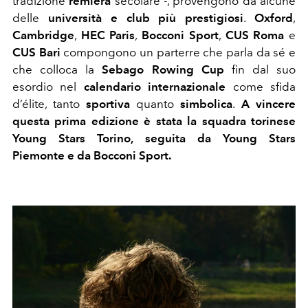
tradizione
remiera
secolare -, provengono da alcune
delle
università e club più prestigiosi
.
Oxford
,
Cambridge
,
HEC Paris
,
Bocconi Sport
,
CUS Roma
e
CUS Bari
compongono un parterre che parla da sé e
che colloca la
Sebago Rowing Cup
fin dal suo
esordio nel
calendario internazionale
come sfida
d’élite, tanto
sportiva
quanto
simbolica
.
A vincere
questa prima edizione è stata la squadra torinese
Young Stars Torino, seguita da Young Stars
Piemonte e da Bocconi Sport.