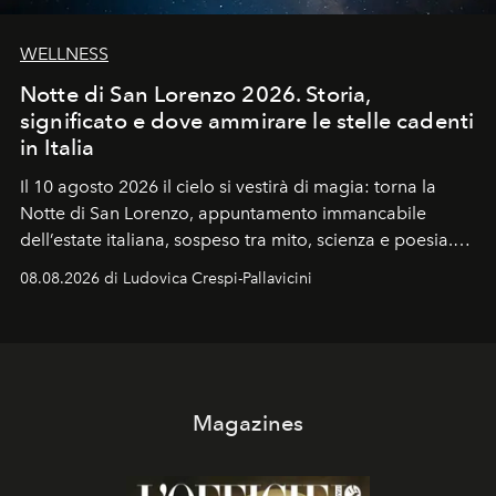
WELLNESS
Notte di San Lorenzo 2026. Storia,
significato e dove ammirare le stelle cadenti
in Italia
Il 10 agosto 2026 il cielo si vestirà di magia: torna la
Notte di San Lorenzo
, appuntamento immancabile
dell’estate italiana, sospeso tra mito, scienza e poesia.
Sarà il momento in cui gli occhi si alzano verso la volta
08.08.2026 di Ludovica Crespi-Pallavicini
celeste per seguire il passaggio delle
Perseidi
, quelle
che chiamiamo comunemente
stelle cadenti
, e affidare
all’universo i desideri più segreti
Magazines