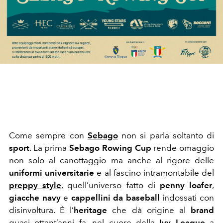
Come sempre con
Sebago
non si parla soltanto di
sport
. La prima
Sebago Rowing Cup
rende omaggio
non solo al canottaggio ma anche al rigore delle
uniformi universitarie
e al fascino intramontabile del
preppy style
, quell’universo fatto di
penny loafer
,
giacche navy
e
cappellini da baseball
indossati con
disinvoltura. È l’
heritage
che dà origine al
brand
quasi ottant’anni fa, nel cuore della
Ivy League
a