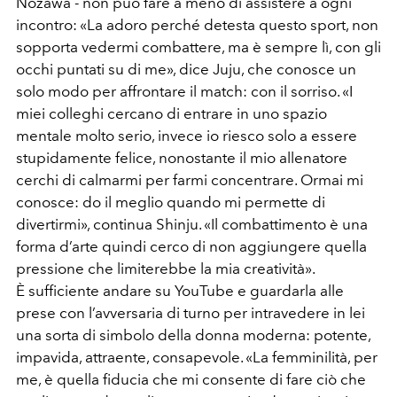
Nozawa - non può fare a meno di assistere a ogni
incontro: «La adoro perché detesta questo sport, non
sopporta vedermi combattere, ma è sempre lì, con gli
occhi puntati su di me», dice Juju, che conosce un
solo modo per affrontare il match: con il sorriso. «I
miei colleghi cercano di entrare in uno spazio
mentale molto serio, invece io riesco solo a essere
stupidamente felice, nonostante il mio allenatore
cerchi di calmarmi per farmi concentrare. Ormai mi
conosce: do il meglio quando mi permette di
divertirmi», continua Shinju. «Il combattimento è una
forma d’arte quindi cerco di non aggiungere quella
pressione che limiterebbe la mia creatività».
È sufficiente andare su YouTube e guardarla alle
prese con l’avversaria di turno per intravedere in lei
una sorta di simbolo della donna moderna: potente,
impavida, attraente, consapevole. «La femminilità, per
me, è quella fiducia che mi consente di fare ciò che