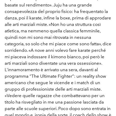
basate sul rendimento». Juju ha una grande
consapevolezza del proprio fisico: ha frequentato la
danza, poi il karate, infine la boxe, prima di approdare
alle arti marziali miste. «Non ho una struttura così
atletica, ma nemmeno quella classica femminile,
quindi non mi sono mai ritrovata in nessuna
categoria, so solo che mi piace come sono fatta», dice
sorridendo. «A nove anni volevo fare karate perché
mi piaceva indossare il kimono bianco, poi però le
arti marziali sono diventate una vera ossessione».
L’innamoramento è arrivato una sera, davanti al
programma “The Ultimate Fighter”: un reality show
americano che segue le vicende e i match di un
gruppo di professioniste delle arti marziali miste.
«Vedere quelle ragazze che combattevano per un
titolo ha risvegliato in me una passione lasciata da
parte alle scuole superiori. Poco dopo sono entrata in
quel mondo e, ironia della sorte, il coach dello show è