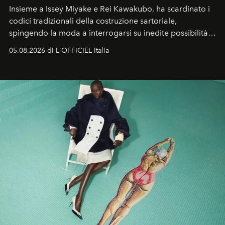
Insieme a Issey Miyake e Rei Kawakubo, ha scardinato i
codici tradizionali della costruzione sartoriale,
spingendo la moda a interrogarsi su inedite possibilità
formali e a ridefinire il concetto stesso di silhouette.
05.08.2026 di L'OFFICIEL Italia
Quella di Yohji Yamamoto è storia di un visionario che
ha riscritto i canoni estetici del XX secolo, lasciando
un’impronta indelebile nella storia della moda.