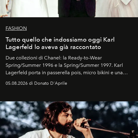
FASHION
Tutto quello che indossiamo oggi Karl
Lagerfeld lo aveva già raccontato
Due collezioni di Chanel: la Ready-to-Wear
Spring/Summer 1996 e la Spring/Summer 1997. Karl
Lagerfeld porta in passerella pois, micro bikini e una
logomania pensata per la spiaggia
, con Cindy, Linda,
05.08.2026 di Donato D'Aprile
Kate, Claudia e Carla una dietro l'altra. Trent'anni dopo,
in un'industria che vive di archivi, quel guardaroba resta
uno dei documenti più contemporanei che abbiamo.