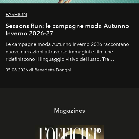
FASHION
Seasons Run: le campagne moda Autunno
Inverno 2026-27
Le campagne moda Autunno Inverno 2026 raccontano
nuove narrazioni attraverso immagini e film che
ridefiniscono il linguaggio visivo del lusso. Tra
protagonisti del cinema, volti della cultura
05.08.2026 di Benedetta Donghi
contemporanea e storytelling d'autore, le maison
trasformano ogni campagna in uno storytelling capace
di esprimere identità, visione e desiderio.
Magazines