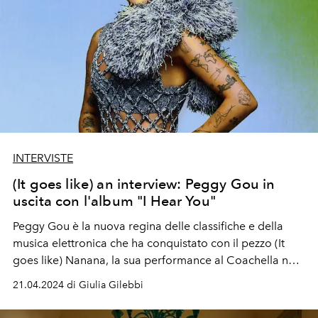
INTERVISTE
(It goes like) an interview: Peggy Gou in
uscita con l'album "I Hear You"
Peggy Gou è la nuova regina delle classifiche e della
musica elettronica che ha conquistato con il pezzo (It
goes like) Nanana, la sua performance al Coachella ne è
una conferma. Il 7 giugno esce il suo primo album “I
21.04.2024 di Giulia Gilebbi
Hear You”, un mix pop e sound anni Novanta con un feat
di eccezione con Lenny Kravitz.