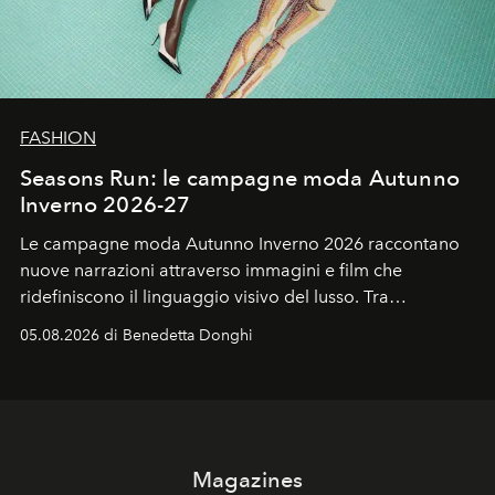
FASHION
Seasons Run: le campagne moda Autunno
Inverno 2026-27
Le campagne moda Autunno Inverno 2026 raccontano
nuove narrazioni attraverso immagini e film che
ridefiniscono il linguaggio visivo del lusso. Tra
protagonisti del cinema, volti della cultura
05.08.2026 di Benedetta Donghi
contemporanea e storytelling d'autore, le maison
trasformano ogni campagna in uno storytelling capace
di esprimere identità, visione e desiderio.
Magazines