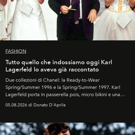
FASHION
Tutto quello che indossiamo oggi Karl
Lagerfeld lo aveva già raccontato
Due collezioni di Chanel: la Ready-to-Wear
Spring/Summer 1996 e la Spring/Summer 1997. Karl
Lagerfeld porta in passerella pois, micro bikini e una
logomania pensata per la spiaggia
, con Cindy, Linda,
05.08.2026 di Donato D'Aprile
Kate, Claudia e Carla una dietro l'altra. Trent'anni dopo,
in un'industria che vive di archivi, quel guardaroba resta
uno dei documenti più contemporanei che abbiamo.