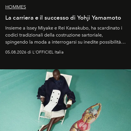
HOMMES
La carriera e il successo di Yohji Yamamoto
Insieme a Issey Miyake e Rei Kawakubo, ha scardinato i
codici tradizionali della costruzione sartoriale,
spingendo la moda a interrogarsi su inedite possibilità
formali e a ridefinire il concetto stesso di silhouette.
05.08.2026 di L'OFFICIEL Italia
Quella di Yohji Yamamoto è storia di un visionario che
ha riscritto i canoni estetici del XX secolo, lasciando
un’impronta indelebile nella storia della moda.