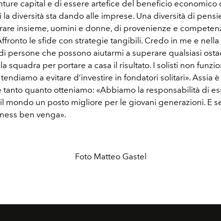
nture capital e di essere artefice del beneficio economico 
i la diversità sta dando alle imprese. Una diversità di pens
vorare insieme, uomini e donne, di provenienze e competenz
fronto le sfide con strategie tangibili. Credo in me e nella
di persone che possono aiutarmi a superare qualsiasi osta
a squadra per portare a casa il risultato. I solisti non funz
endiamo a evitare d’investire in fondatori solitari». Assia 
 tanto quanto otteniamo: «Abbiamo la responsabilità di e
il mondo un posto migliore per le giovani generazioni. E s
siness ben venga».
Foto Matteo Gastel