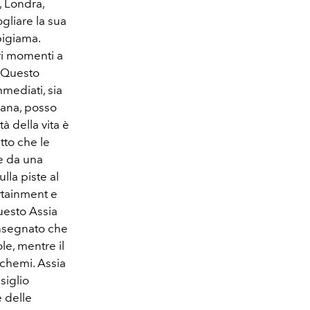
 Londra,
gliare la sua
 pigiama.
ari momenti a
. Questo
mmediati, sia
sana, posso
à della vita è
atto che le
re da una
lla piste al
ertainment e
uesto Assia
insegnato che
le, mentre il
 schemi. Assia
siglio
e delle