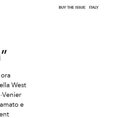
BUY THE ISSUE
ITALY
a”
 ora
ella West
i-Venier
ffamato e
ent