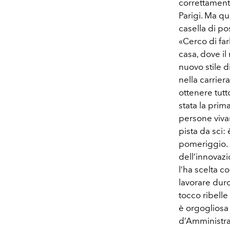
correttament
Parigi. Ma qu
casella di po
«Cerco di far
casa, dove il
nuovo stile d
nella carrier
ottenere tutt
stata la prima
persone vivan
pista da sci: 
pomeriggio. L
dell’innovaz
l’ha scelta 
lavorare duro
tocco ribelle
è orgogliosa
d’Amministraz