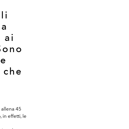
li
ia
 ai
 Sono
re
à che
 allena 45
n effetti, le