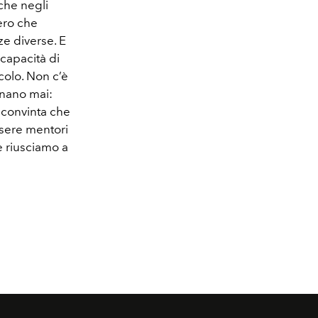
che negli
iero che
e diverse. E
 capacità di
colo. Non c’è
ionano mai:
è convinta che
ssere mentori
e riusciamo a