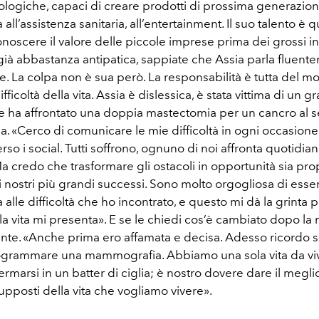
ologiche, capaci di creare prodotti di prossima generazion
all’assistenza sanitaria, all’entertainment. Il suo talento è q
conoscere il valore delle piccole imprese prima dei grossi inv
 già abbastanza antipatica, sappiate che Assia parla fluen
e. La colpa non è sua però. La responsabilità è tutta del mo
ifficoltà della vita. Assia è dislessica, è stata vittima di un 
e ha affrontato una doppia mastectomia per un cancro al 
sa. «Cerco di comunicare le mie difficoltà in ogni occasion
rso i social. Tutti soffrono, ognuno di noi affronta quotidi
Ma credo che trasformare gli ostacoli in opportunità sia pro
 nostri più grandi successi. Sono molto orgogliosa di esse
 alle difficoltà che ho incontrato, e questo mi dà la grinta
la vita mi presenta». E se le chiedi cos’è cambiato dopo la mal
ente. «Anche prima ero affamata e decisa. Adesso ricordo so
grammare una mammografia. Abbiamo una sola vita da viv
rmarsi in un batter di ciglia; è nostro dovere dare il meglio
upposti della vita che vogliamo vivere».