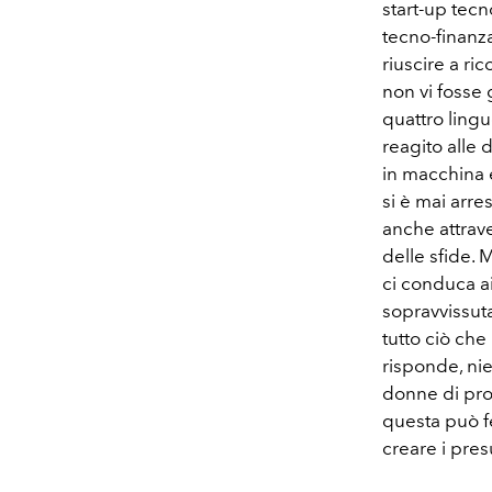
start-up tecn
tecno-finanza 
riuscire a ri
non vi fosse
quattro lingu
reagito alle d
in macchina 
si è mai arre
anche attrave
delle sfide. 
ci conduca ai
sopravvissuta
tutto ciò che 
risponde, ni
donne di pro
questa può fe
creare i pres