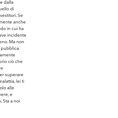
e dalla
uello di
estitori. Se
temente anche
do in cui ha
grave incidente
seno. Ma non
e pubblica
anamente
prio ciò che
re
 per superare
attia, lei ti
lo alle
ere, e
. Sta a noi