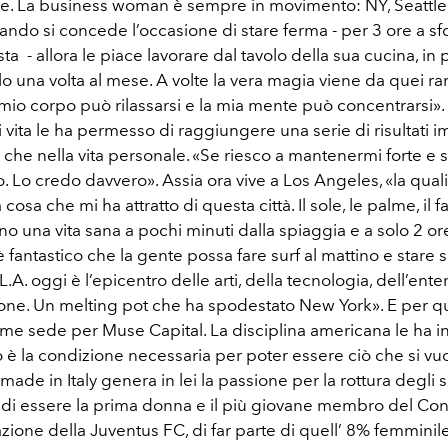
e. La business woman è sempre in movimento: NY, Seattle,
ando si concede l’occasione di stare ferma - per 3 ore a sfo
sta - allora le piace lavorare dal tavolo della sua cucina, in
lo una volta al mese. A volte la vera magia viene da quei r
 mio corpo può rilassarsi e la mia mente può concentrarsi»
i vita le ha permesso di raggiungere una serie di risultati i
a che nella vita personale. «Se riesco a mantenermi forte e 
o. Lo credo davvero». Assia ora vive a Los Angeles, «la qualit
 cosa che mi ha attratto di questa città. Il sole, le palme, il f
o una vita sana a pochi minuti dalla spiaggia e a solo 2 o
è fantastico che la gente possa fare surf al mattino e stare su
.A. oggi è l’epicentro delle arti, della tecnologia, dell’ent
ione. Un melting pot che ha spodestato New York». E per q
come sede per Muse Capital. La disciplina americana le ha 
 è la condizione necessaria per poter essere ciò che si vuo
 made in Italy genera in lei la passione per la rottura degli
 di essere la prima donna e il più giovane membro del Con
ione della Juventus FC, di far parte di quell’ 8% femminil