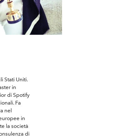
 Stati Uniti.
ster in
or di Spotify
ionali. Fa
a nel
 europee in
te la società
consulenza di