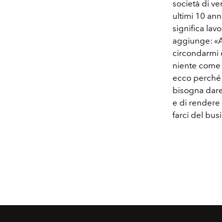
società di ve
ultimi 10 ann
significa la
aggiunge: «Af
circondarmi 
niente come l
ecco perché t
bisogna dare
e di rendere 
farci del bu