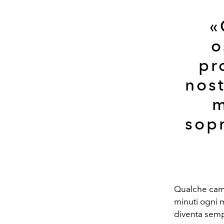
«
o
pr
nost
m
sopr
Qualche cambi
minuti ogni m
diventa sempr