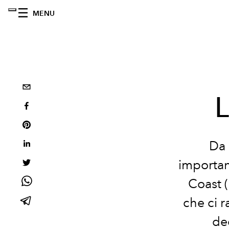
MENU
L
Da 
importan
Coast (
che ci r
de