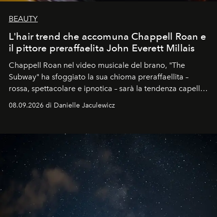
BEAUTY
L'hair trend che accomuna Chappell Roan e
il pittore preraffaelita John Everett Millais
Chappell Roan nel video musicale del brano, "The
Subway" ha sfoggiato la sua chioma preraffaellita –
rossa, spettacolare e ipnotica – sarà la tendenza capelli
dell'autunno?
08.09.2026 di Danielle Jaculewicz