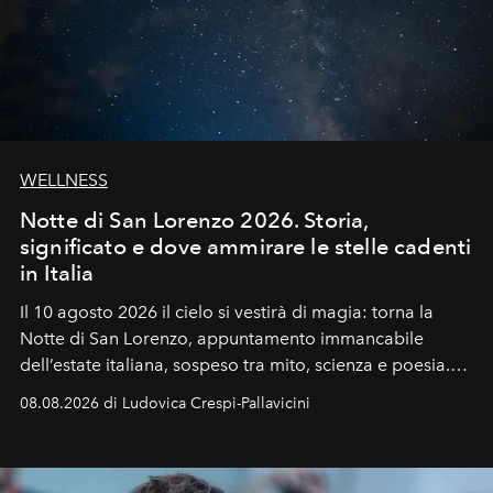
WELLNESS
Notte di San Lorenzo 2026. Storia,
significato e dove ammirare le stelle cadenti
in Italia
Il 10 agosto 2026 il cielo si vestirà di magia: torna la
Notte di San Lorenzo
, appuntamento immancabile
dell’estate italiana, sospeso tra mito, scienza e poesia.
Sarà il momento in cui gli occhi si alzano verso la volta
08.08.2026 di Ludovica Crespi-Pallavicini
celeste per seguire il passaggio delle
Perseidi
, quelle
che chiamiamo comunemente
stelle cadenti
, e affidare
all’universo i desideri più segreti