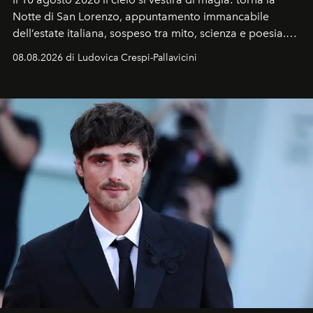
Notte di San Lorenzo
, appuntamento immancabile
dell’estate italiana, sospeso tra mito, scienza e poesia.
Sarà il momento in cui gli occhi si alzano verso la volta
08.08.2026 di Ludovica Crespi-Pallavicini
celeste per seguire il passaggio delle
Perseidi
, quelle
che chiamiamo comunemente
stelle cadenti
, e affidare
all’universo i desideri più segreti