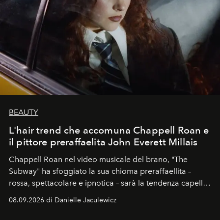
BEAUTY
L'hair trend che accomuna Chappell Roan e
il pittore preraffaelita John Everett Millais
Chappell Roan nel video musicale del brano, "The
Subway" ha sfoggiato la sua chioma preraffaellita –
rossa, spettacolare e ipnotica – sarà la tendenza capelli
dell'autunno?
08.09.2026 di Danielle Jaculewicz