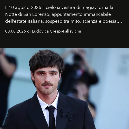
Il 10 agosto 2026 il cielo si vestirà di magia: torna la
Notte di San Lorenzo
, appuntamento immancabile
dell’estate italiana, sospeso tra mito, scienza e poesia.
Sarà il momento in cui gli occhi si alzano verso la volta
08.08.2026 di Ludovica Crespi-Pallavicini
celeste per seguire il passaggio delle
Perseidi
, quelle
che chiamiamo comunemente
stelle cadenti
, e affidare
all’universo i desideri più segreti