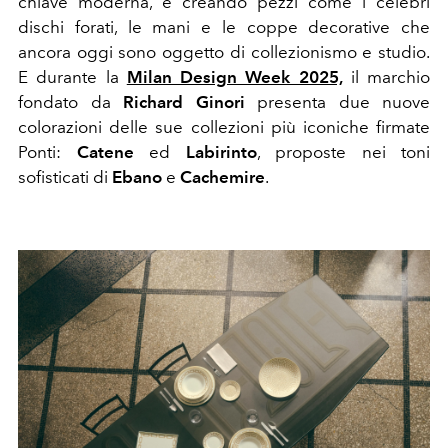
chiave moderna, e creando pezzi come i celebri
dischi forati, le mani e le coppe decorative che
ancora oggi sono oggetto di collezionismo e studio.
E durante la
Milan Design Week 2025,
il marchio
fondato da
Richard Ginori
presenta due nuove
colorazioni delle sue collezioni più iconiche firmate
Ponti:
Catene
ed
Labirinto
, proposte nei toni
sofisticati di
Ebano
e
Cachemire
.