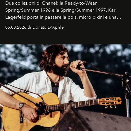
Due collezioni di Chanel: la Ready-to-Wear
Spring/Summer 1996 e la Spring/Summer 1997. Karl
Lagerfeld porta in passerella pois, micro bikini e una
logomania pensata per la spiaggia
, con Cindy, Linda,
05.08.2026 di Donato D'Aprile
Kate, Claudia e Carla una dietro l'altra. Trent'anni dopo,
in un'industria che vive di archivi, quel guardaroba resta
uno dei documenti più contemporanei che abbiamo.