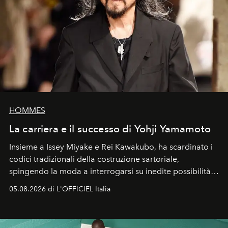
HOMMES
La carriera e il successo di Yohji Yamamoto
Insieme a Issey Miyake e Rei Kawakubo, ha scardinato i
codici tradizionali della costruzione sartoriale,
spingendo la moda a interrogarsi su inedite possibilità
formali e a ridefinire il concetto stesso di silhouette.
05.08.2026 di L'OFFICIEL Italia
Quella di Yohji Yamamoto è storia di un visionario che
ha riscritto i canoni estetici del XX secolo, lasciando
un’impronta indelebile nella storia della moda.