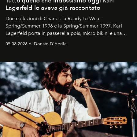
Tutto quello che indossiamo oggi Karl
Lagerfeld lo aveva già raccontato
Due collezioni di Chanel: la Ready-to-Wear
Spring/Summer 1996 e la Spring/Summer 1997. Karl
Lagerfeld porta in passerella pois, micro bikini e una
logomania pensata per la spiaggia
, con Cindy, Linda,
05.08.2026 di Donato D'Aprile
Kate, Claudia e Carla una dietro l'altra. Trent'anni dopo,
in un'industria che vive di archivi, quel guardaroba resta
uno dei documenti più contemporanei che abbiamo.