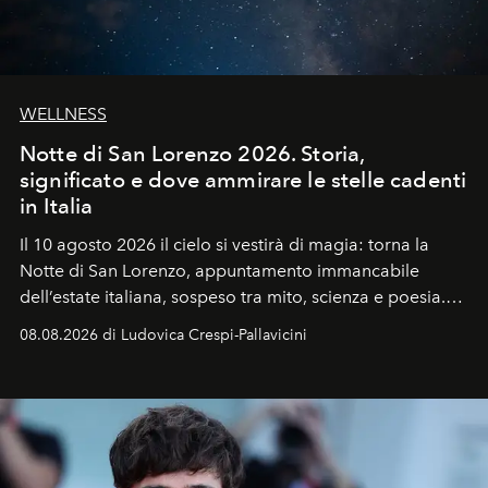
WELLNESS
Notte di San Lorenzo 2026. Storia,
significato e dove ammirare le stelle cadenti
in Italia
Il 10 agosto 2026 il cielo si vestirà di magia: torna la
Notte di San Lorenzo
, appuntamento immancabile
dell’estate italiana, sospeso tra mito, scienza e poesia.
Sarà il momento in cui gli occhi si alzano verso la volta
08.08.2026 di Ludovica Crespi-Pallavicini
celeste per seguire il passaggio delle
Perseidi
, quelle
che chiamiamo comunemente
stelle cadenti
, e affidare
all’universo i desideri più segreti