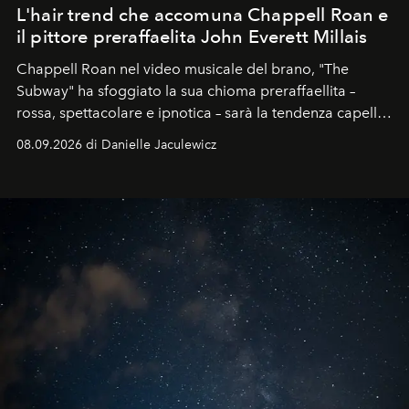
L'hair trend che accomuna Chappell Roan e
il pittore preraffaelita John Everett Millais
Chappell Roan nel video musicale del brano, "The
Subway" ha sfoggiato la sua chioma preraffaellita –
rossa, spettacolare e ipnotica – sarà la tendenza capelli
dell'autunno?
08.09.2026 di Danielle Jaculewicz