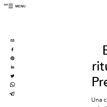
MENU
ri
Pr
Una c