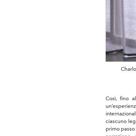
Charlo
Così, fino 
un’esperien
internaziona
ciascuno lega
primo passo 