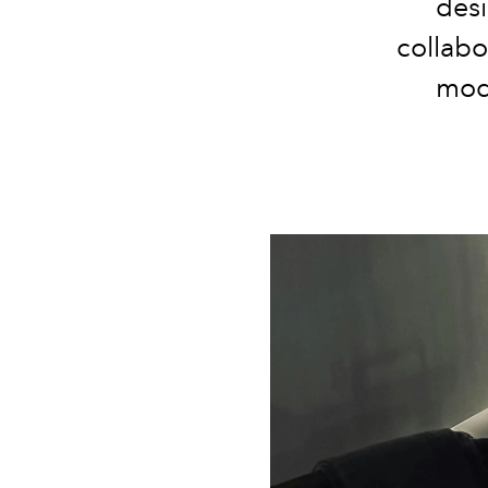
desi
collabo
mod