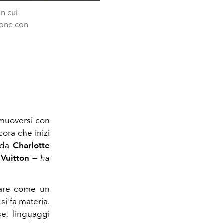
in cui
zione con
 muoversi con
cora che inizi
 da
Charlotte
 Vuitton
—
ha
are come un
i fa materia.
e, linguaggi