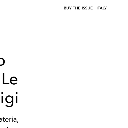
BUY THE ISSUE
ITALY
o
"Le
igi
teria,