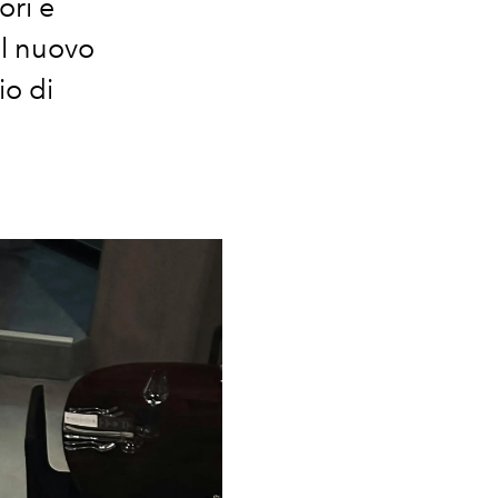
ori e
il nuovo
o di