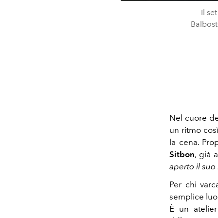
Il se
Balbosté
Nel cuore de
un ritmo così
la cena. Pro
Sitbon
, già 
aperto il suo
Per chi varc
semplice luo
È un atelie