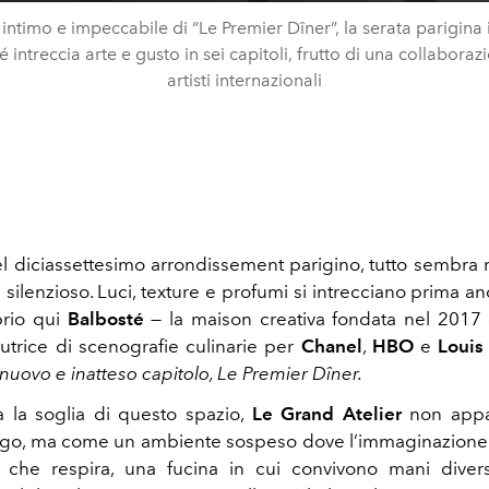
t intimo e impeccabile di “Le Premier Dîner”, la serata parigina 
 intreccia arte e gusto in sei capitoli, frutto di una collabora
artisti internazionali
l diciassettesimo arrondissement parigino, tutto sembra
 silenzioso. Luci, texture e profumi si intrecciano prima an
prio qui
Balbosté
— la maison creativa fondata nel 2017
autrice di scenografie culinarie per
Chanel
,
HBO
e
Louis
 nuovo e inatteso capitolo, Le Premier Dîner.
a la soglia di questo spazio,
Le Grand Atelier
non app
go, ma come un ambiente sospeso dove l’immaginazione s
r che respira, una fucina in cui convivono mani divers