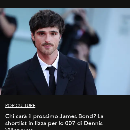
che chiamiamo comunemente
stelle cadenti
, e affidare
all’universo i desideri più segreti
POP CULTURE
Chi sarà il prossimo James Bond? La
shortlist in lizza per lo 007 di Dennis
Villeneuve