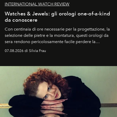
INTERNATIONAL WATCH REVIEW
Watches & Jewels: gli orologi one-of-a-kind
da conoscere
Con centinaia di ore necessarie per la progettazione, la
selezione delle pietre e la montatura, questi orologi da
sera rendono pericolosamente facile perdere la
cognizione del tempo. Ma con quadranti così
07.08.2026 di Silvia Frau
abbaglianti, chi è che guarda davvero l'ora?